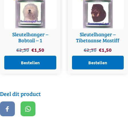
Sleutelhanger –
Sleutelhanger –
Bobtail – 1
Tibetaanse Mastiff
Oorspronkelijke
Huidige
Oorspronkelijke
Huidige
€
2,30
€
1,50
€
2,30
€
1,50
prijs
prijs
prijs
prijs
was:
is:
was:
is:
Bestellen
Bestellen
€2,30.
€1,50.
€2,30.
€1,50.
Deel dit product