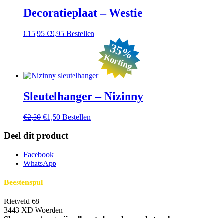
Decoratieplaat – Westie
Oorspronkelijke
Huidige
€
15,95
€
9,95
Bestellen
prijs
prijs
35%
was:
is:
Korting
€15,95.
€9,95.
Sleutelhanger – Nizinny
Oorspronkelijke
Huidige
€
2,30
€
1,50
Bestellen
prijs
prijs
was:
is:
Deel dit product
€2,30.
€1,50.
Facebook
WhatsApp
Beestenspul
Rietveld 68
3443 XD Woerden