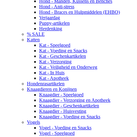
Hond - Manden, Kussens en Benches
Hond - Anti-stress
Hond - Braces en Hulpmiddelen (EHBO)
Verjaardag
Puppy-artikelen
Herdenking
% SALE
Katten
Kat - Speelgoed
Kat - Voeding en Snacks
Kat - Geschenkartikelen
Kat - Verzorging
Kat - Veiligheid en Onderweg
Kat - In Huis
Kat - Apotheek
Hondenrasartikelen
Knaagdieren en Konijnen
Knaagdier - Speelgoed
Knaagdier - Verzorging en Apotheek
Knaagdier - Geschenkartikelen
Knaagdier - Huisvesting
Knaagdier - Voeding en Snacks
Vogels
Vogel - Voeding en Snacks
Vogel - Speelgoed