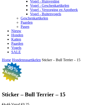
Vogel - Huisvesting
Vogel - Geschenkartikelen
Vogel - Verzorging en Apotheek
Vogel - Buitenvogels
Geschenkartikelen
Paarden
Pasen
Nieuw
Honden
Katten
Paarden
Vogels
SALE
Home
Hondenrasartikelen
Sticker – Bull Terrier – 15
90%
Korting
Sticker – Bull Terrier – 15
Oorspronkelijke
Huidige
€
1,15
Vanaf
€
0,25