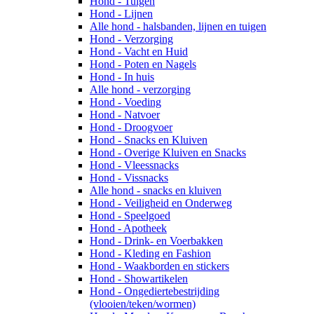
Hond - Tuigen
Hond - Lijnen
Alle hond - halsbanden, lijnen en tuigen
Hond - Verzorging
Hond - Vacht en Huid
Hond - Poten en Nagels
Hond - In huis
Alle hond - verzorging
Hond - Voeding
Hond - Natvoer
Hond - Droogvoer
Hond - Snacks en Kluiven
Hond - Overige Kluiven en Snacks
Hond - Vleessnacks
Hond - Vissnacks
Alle hond - snacks en kluiven
Hond - Veiligheid en Onderweg
Hond - Speelgoed
Hond - Apotheek
Hond - Drink- en Voerbakken
Hond - Kleding en Fashion
Hond - Waakborden en stickers
Hond - Showartikelen
Hond - Ongediertebestrijding
(vlooien/teken/wormen)