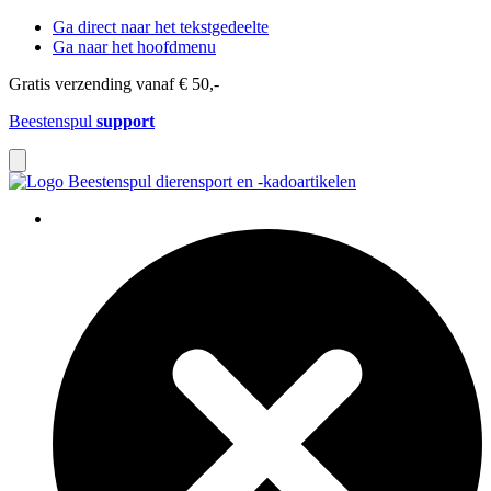
Ga direct naar het tekstgedeelte
Ga naar het hoofdmenu
Gratis verzending vanaf € 50,-
Beestenspul
support