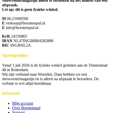
Showroom/magazijn alleen te bezoeken na het maken van een
afspraak.
Let op: dit is geen fysieke winkel.
M
06-21669500
E
verkoop@beestenspul.nl
E
info@beestenspul.nl
KvK
24156865
IBAN
NL47INGB0004282888
BIC
INGBNL2A
Openingstijden
Vanaf 1 juli 2026 is de fysieke winkel gesloten aan de Tennisstraat
48 in Rotterdam.
Wij zijn verhuisd naar Woerden. Daar hebben we een
showroom/magazijn en is alleen na afspraak te bezoeken. De
website is wel altijd bereikbaar.
Informatie
Mijn account
Over Beestenspul
Support