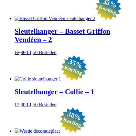
35%
Korting
Sleutelhanger – Basset Griffon
Vendéen – 2
Oorspronkelijke
Huidige
€
2,30
€
1,50
Bestellen
prijs
prijs
35%
was:
is:
Korting
€2,30.
€1,50.
Sleutelhanger – Collie – 1
Oorspronkelijke
Huidige
€
2,30
€
1,50
Bestellen
prijs
prijs
38%
was:
is:
Korting
€2,30.
€1,50.