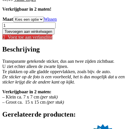
prijs
prijs
Verkrijgbaar in 2 maten!
was:
is:
€
1,15
.
€
0,25
.
Maat
Wissen
Sticker
-
Toevoegen aan winkelwagen
Bull
Voeg toe aan verlanglijst
Terrier
-
Beschrijving
15
aantal
Transparante getekende sticker, dus aan twee zijden zichtbaar.
U ziet echter alleen de zwarte lijnen.
Te plakken op alle gladde oppervlakken, zoals bijv. de auto.
De sticker op de foto is een voorbeeld, het is dus mogelijk dat u een
sticker krijgt die de andere kant op kijkt.
Verkrijgbaar in 2 maten:
– Klein ca. 7 x 7 cm
(per stuk)
– Groot ca. 15 x 15 cm
(per stuk)
Gerelateerde producten: