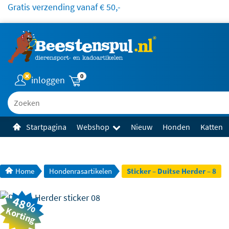
Gratis verzending vanaf € 50,-
0
inloggen
Zoeken
Startpagina
Webshop
Nieuw
Honden
Katten
Home
Hondenrasartikelen
Sticker – Duitse Herder – 8
48%
Korting