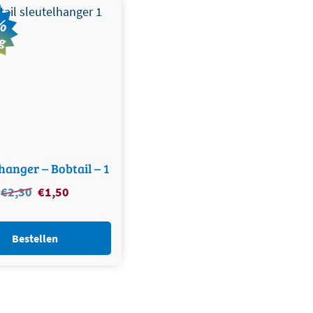
%
ng
hanger – Bobtail – 1
Oorspronkelijke
Huidige
€
2,30
€
1,50
prijs
prijs
was:
is:
Bestellen
€2,30.
€1,50.