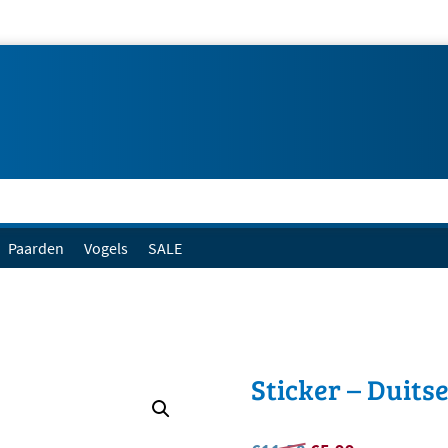
Paarden
Vogels
SALE
Sticker – Duits