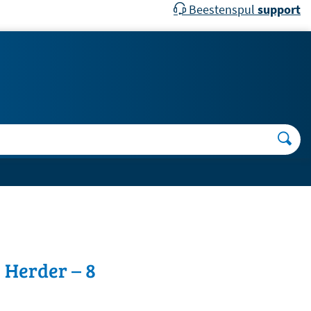
Beestenspul
support
e Herder – 8