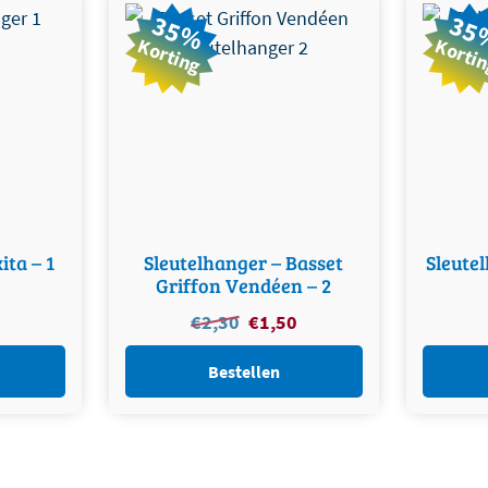
35%
35
Korting
Korti
ita – 1
Sleutelhanger – Basset
Sleutel
Griffon Vendéen – 2
nkelijke
Huidige
Oorspronkelijke
Huidige
€
2,30
€
1,50
prijs
prijs
prijs
is:
was:
is:
Bestellen
€1,50.
€2,30.
€1,50.