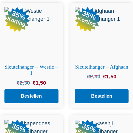
35%
35%
Korting
Korting
Sleutelhanger – Westie –
Sleutelhanger – Afghaan
1
Oorspronkelijke
Huidige
€
2,30
€
1,50
Oorspronkelijke
Huidige
€
2,30
€
1,50
prijs
prijs
prijs
prijs
was:
is:
was:
is:
Bestellen
Bestellen
€2,30.
€1,50.
€2,30.
€1,50.
35%
35%