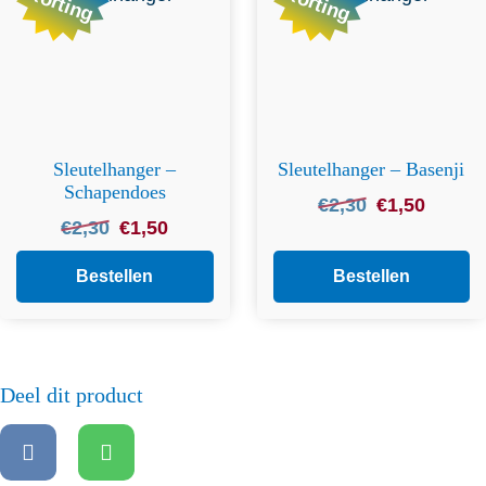
Korting
Korting
Sleutelhanger –
Sleutelhanger – Basenji
Schapendoes
Oorspronkelijke
Huidige
€
2,30
€
1,50
Oorspronkelijke
Huidige
€
2,30
€
1,50
prijs
prijs
prijs
prijs
was:
is:
was:
is:
Bestellen
Bestellen
€2,30.
€1,50.
€2,30.
€1,50.
Deel dit product