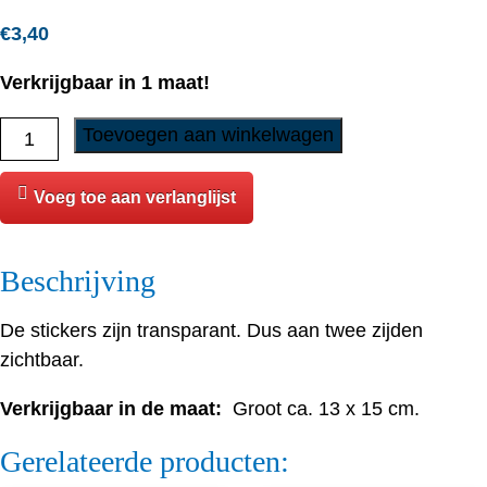
€
3,40
Verkrijgbaar in 1 maat!
Sticker
Toevoegen aan winkelwagen
-
Duitse
Voeg toe aan verlanglijst
Herder
-
Beschrijving
18
aantal
De stickers zijn transparant. Dus aan twee zijden
zichtbaar.
Verkrijgbaar in de maat:
Groot ca. 13 x 15 cm.
Gerelateerde producten: