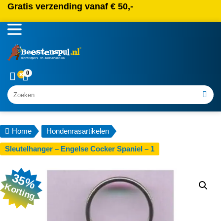
Gratis verzending vanaf € 50,-
0
Zoeken
Home
Hondenrasartikelen
Sleutelhanger – Engelse Cocker Spaniel – 1
35%
Korting