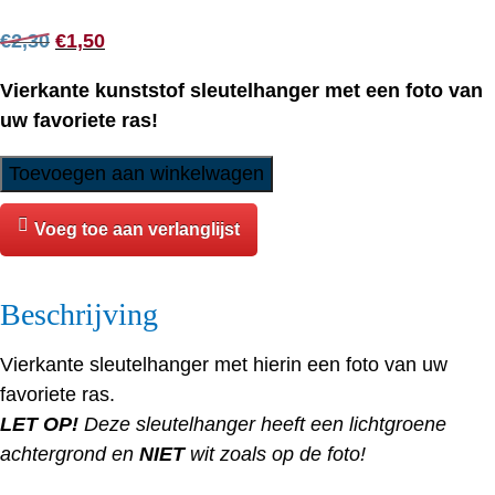
Oorspronkelijke
Huidige
€
2,30
€
1,50
prijs
prijs
Vierkante kunststof sleutelhanger met een foto van
was:
is:
uw favoriete ras!
€2,30.
€1,50.
Sleutelhanger
Toevoegen aan winkelwagen
-
Engelse
Voeg toe aan verlanglijst
Cocker
Spaniel
Beschrijving
-
1
Vierkante sleutelhanger met hierin een foto van uw
aantal
favoriete ras.
LET OP!
Deze sleutelhanger heeft een lichtgroene
achtergrond en
NIET
wit zoals op de foto!