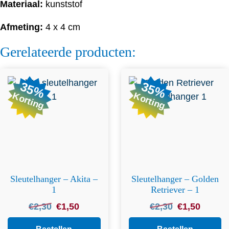
Materiaal:
kunststof
Afmeting:
4 x 4 cm
Gerelateerde producten:
35%
35%
Korting
Korting
Sleutelhanger – Akita –
Sleutelhanger – Golden
1
Retriever – 1
Oorspronkelijke
Huidige
Oorspronkelijke
Huidige
€
2,30
€
1,50
€
2,30
€
1,50
prijs
prijs
prijs
prijs
was:
is:
was:
is: