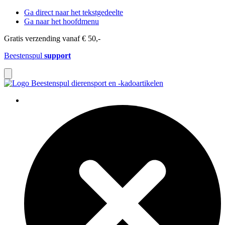
Ga direct naar het tekstgedeelte
Ga naar het hoofdmenu
Gratis verzending vanaf € 50,-
Beestenspul
support