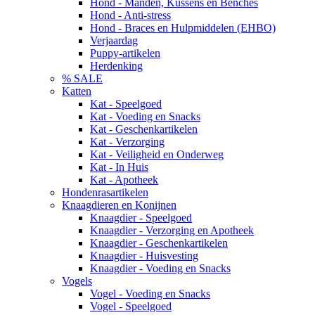
Hond - Manden, Kussens en Benches
Hond - Anti-stress
Hond - Braces en Hulpmiddelen (EHBO)
Verjaardag
Puppy-artikelen
Herdenking
% SALE
Katten
Kat - Speelgoed
Kat - Voeding en Snacks
Kat - Geschenkartikelen
Kat - Verzorging
Kat - Veiligheid en Onderweg
Kat - In Huis
Kat - Apotheek
Hondenrasartikelen
Knaagdieren en Konijnen
Knaagdier - Speelgoed
Knaagdier - Verzorging en Apotheek
Knaagdier - Geschenkartikelen
Knaagdier - Huisvesting
Knaagdier - Voeding en Snacks
Vogels
Vogel - Voeding en Snacks
Vogel - Speelgoed