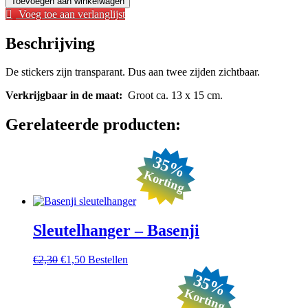
Toevoegen aan winkelwagen
Komondor
Voeg toe aan verlanglijst
-
3
Beschrijving
aantal
De stickers zijn transparant. Dus aan twee zijden zichtbaar.
Verkrijgbaar in de maat:
Groot ca. 13 x 15 cm.
Gerelateerde producten:
35%
Korting
Sleutelhanger – Basenji
Oorspronkelijke
Huidige
€
2,30
€
1,50
Bestellen
prijs
prijs
35%
was:
is:
Korting
€2,30.
€1,50.