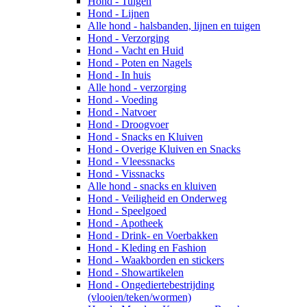
Hond - Tuigen
Hond - Lijnen
Alle hond - halsbanden, lijnen en tuigen
Hond - Verzorging
Hond - Vacht en Huid
Hond - Poten en Nagels
Hond - In huis
Alle hond - verzorging
Hond - Voeding
Hond - Natvoer
Hond - Droogvoer
Hond - Snacks en Kluiven
Hond - Overige Kluiven en Snacks
Hond - Vleessnacks
Hond - Vissnacks
Alle hond - snacks en kluiven
Hond - Veiligheid en Onderweg
Hond - Speelgoed
Hond - Apotheek
Hond - Drink- en Voerbakken
Hond - Kleding en Fashion
Hond - Waakborden en stickers
Hond - Showartikelen
Hond - Ongediertebestrijding
(vlooien/teken/wormen)