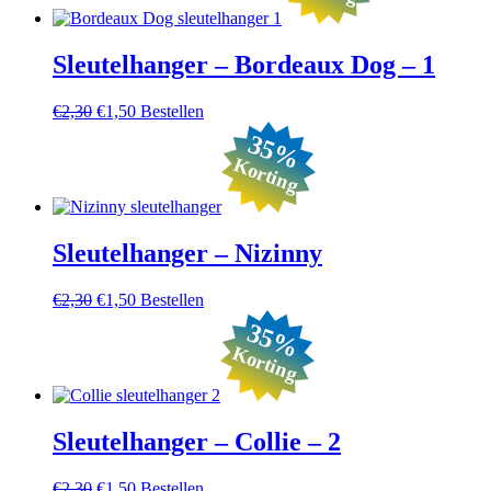
Sleutelhanger – Bordeaux Dog – 1
Oorspronkelijke
Huidige
€
2,30
€
1,50
Bestellen
prijs
prijs
35%
was:
is:
Korting
€2,30.
€1,50.
Sleutelhanger – Nizinny
Oorspronkelijke
Huidige
€
2,30
€
1,50
Bestellen
prijs
prijs
35%
was:
is:
Korting
€2,30.
€1,50.
Sleutelhanger – Collie – 2
Oorspronkelijke
Huidige
€
2,30
€
1,50
Bestellen