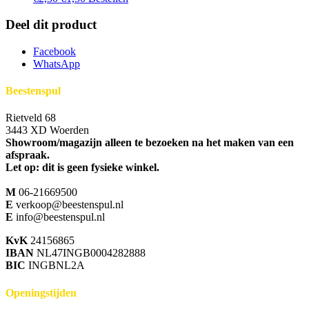
prijs
prijs
was:
is:
Deel dit product
€2,30.
€1,50.
Facebook
WhatsApp
Beestenspul
Rietveld 68
3443 XD Woerden
Showroom/magazijn alleen te bezoeken na het maken van een
afspraak.
Let op: dit is geen fysieke winkel.
M
06-21669500
E
verkoop@beestenspul.nl
E
info@beestenspul.nl
KvK
24156865
IBAN
NL47INGB0004282888
BIC
INGBNL2A
Openingstijden