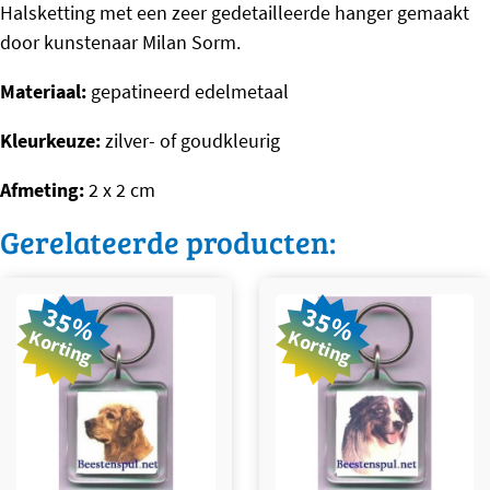
Halsketting met een zeer gedetailleerde hanger gemaakt
aantal
door kunstenaar Milan Sorm.
Materiaal:
gepatineerd edelmetaal
Kleurkeuze:
zilver- of goudkleurig
Afmeting:
2 x 2 cm
Gerelateerde producten:
35%
35%
Korting
Korting