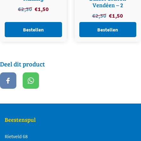
Vendéen – 2
Oorspronkelijke
Huidige
€
2,30
€
1,50
Oorspronkelijke
Huidige
€
2,30
€
1,50
prijs
prijs
prijs
prijs
was:
is:
was:
is:
Bestellen
Bestellen
€2,30.
€1,50.
€2,30.
€1,50.
Deel dit product
Beestenspul
Rietveld 68