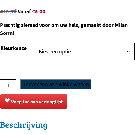
Oorspronkelijke
Huidige
€
13,50
Vanaf
€
5,00
prijs
prijs
Prachtig sieraad voor om uw hals, gemaakt door Milan
was:
is:
Sorm!
€
13,50
.
€
5,00
.
Kleurkeuze
Halsketting
Toevoegen aan winkelwagen
met
Hanger
Voeg toe aan verlanglijst
-
Mastino
Beschrijving
-
Kop