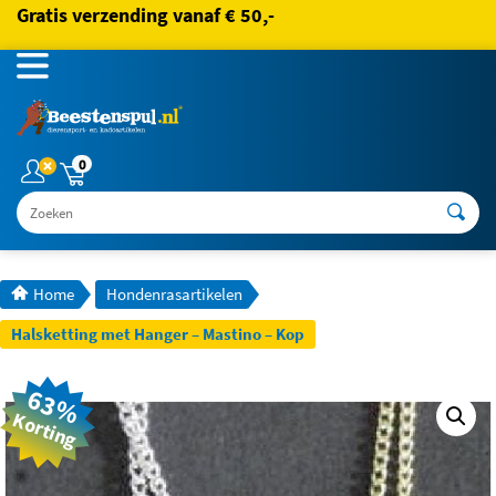
Gratis verzending vanaf € 50,-
0
Zoeken
Home
Hondenrasartikelen
Halsketting met Hanger – Mastino – Kop
63%
Korting