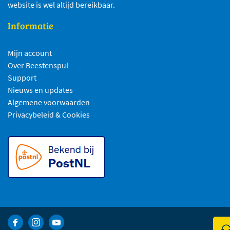
website is wel altijd bereikbaar.
Informatie
Mijn account
Over Beestenspul
Support
Nieuws en updates
Algemene voorwaarden
Privacybeleid & Cookies
Bekijk Facebook van Beestenspul dierensport en -kadoartikelen
Bekijk Instagram van Beestenspul dierensport en -kadoart
Bekijk YouTube van Beestenspul dierensport en -kad
Kli