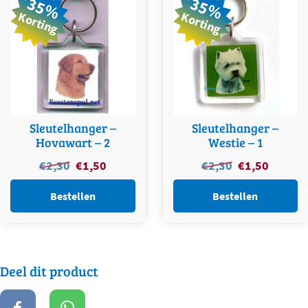
35%
35%
Korting
Korting
Sleutelhanger –
Sleutelhanger –
Hovawart – 2
Westie – 1
Oorspronkelijke
Huidige
Oorspronkelijke
Huidige
€
2,30
€
1,50
€
2,30
€
1,50
prijs
prijs
prijs
prijs
was:
is:
was:
is:
Bestellen
Bestellen
€2,30.
€1,50.
€2,30.
€1,50.
Deel dit product