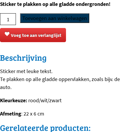
Sticker te plakken op alle gladde ondergronden!
Sticker
Toevoegen aan winkelwagen
-
I
Voeg toe aan verlanglijst
Love
-
Beschrijving
Mechelaar
aantal
Sticker met leuke tekst.
Te plakken op alle gladde oppervlakken, zoals bijv. de
auto.
Kleurkeuze:
rood/wit/zwart
Afmeting
: 22 x 6 cm
Gerelateerde producten: