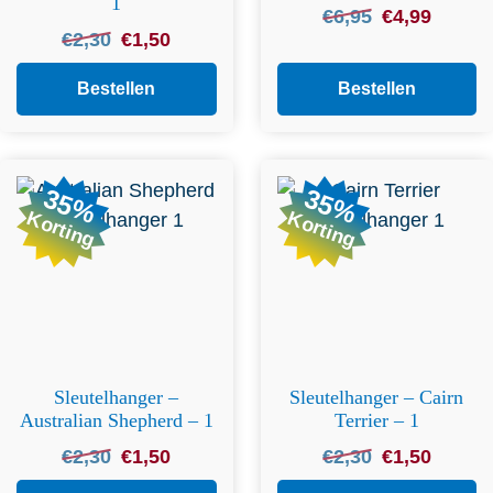
1
Oorspronkelijke
Huidige
€
6,95
€
4,99
Oorspronkelijke
Huidige
€
2,30
€
1,50
prijs
prijs
prijs
prijs
was:
is:
was:
is:
Bestellen
Bestellen
€6,95.
€4,99.
€2,30.
€1,50.
35%
35%
Korting
Korting
Sleutelhanger –
Sleutelhanger – Cairn
Australian Shepherd – 1
Terrier – 1
Oorspronkelijke
Huidige
Oorspronkelijke
Huidige
€
2,30
€
1,50
€
2,30
€
1,50
prijs
prijs
prijs
prijs