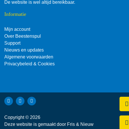
De website is wel altijd bereikbaar.
Informatie
Mijn account
Over Beestenspul
Support
Nieuws en updates
Algemene voorwaarden
Privacybeleid & Cookies
Bekijk Facebook van Beestenspul dierensport en -kadoartike
Bekijk Instagram van Beestenspul dierensport en -kadoa
Bekijk YouTube van Beestenspul dierensport en -
Kli
Copyright © 2026
Be
Deze website is gemaakt door
Fris & Nieuw