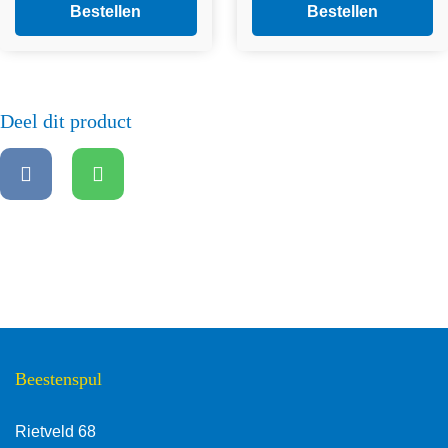
was:
is:
was:
is:
Bestellen
Bestellen
€2,30.
€1,50.
€2,30.
€1,50.
Deel dit product
Beestenspul
Rietveld 68