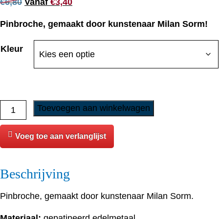
Oorspronkelijke
Huidige
€
6,80
Vanaf
€
3,40
prijs
prijs
Pinbroche, gemaakt door kunstenaar Milan Sorm!
was:
is:
€
6,80
.
€
3,40
.
Kleur
Pinbroche
Toevoegen aan winkelwagen
-
Noorse
Voeg toe aan verlanglijst
Buhond
aantal
Beschrijving
Pinbroche, gemaakt door kunstenaar Milan Sorm.
Materiaal:
gepatineerd edelmetaal