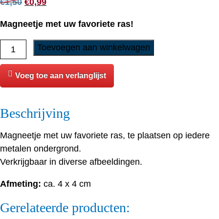
Oorspronkelijke
Huidige
€
1,50
€
0,99
prijs
prijs
Magneetje met uw favoriete ras!
was:
is:
€1,50.
€0,99.
Magneetje
Toevoegen aan winkelwagen
-
Podenco
Voeg toe aan verlanglijst
Ibicenco
aantal
Beschrijving
Magneetje met uw favoriete ras, te plaatsen op iedere
metalen ondergrond.
Verkrijgbaar in diverse afbeeldingen.
Afmeting:
ca. 4 x 4 cm
Gerelateerde producten: