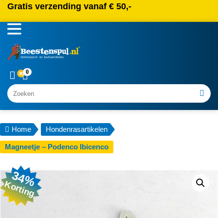
Gratis verzending vanaf € 50,-
0
Zoeken
Home
Hondenrasartikelen
Magneetje – Podenco Ibicenco
34%
Korting