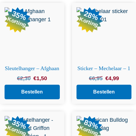
35%
28%
Korting
Korting
Sleutelhanger – Afghaan
Sticker – Mechelaar – 1
Oorspronkelijke
Huidige
Oorspronkelijke
Huidige
€
2,30
€
1,50
€
6,95
€
4,99
prijs
prijs
prijs
prijs
was:
is:
was:
is:
Bestellen
Bestellen
€2,30.
€1,50.
€6,95.
€4,99.
35%
83%
Korting
Korting