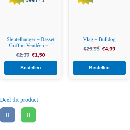
Sleutelhanger – Basset
Vlag – Bulldog
Griffon Vendéen – 1
Oorspronkelijk
Huidige
€
29,95
€
4,99
Oorspronkelijke
Huidige
€
2,30
€
1,50
prijs
prijs
prijs
prijs
was:
is:
was:
is:
Bestellen
Bestellen
€29,95.
€4,99.
€2,30.
€1,50.
Deel dit product