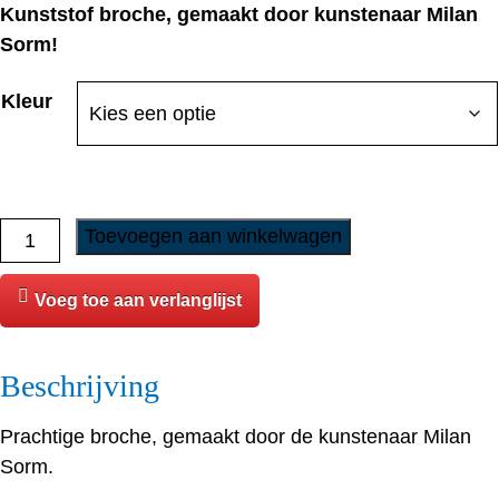
Kunststof broche, gemaakt door kunstenaar Milan
was:
is:
Sorm!
€
6,80
.
€
3,95
.
Kleur
Broche
Toevoegen aan winkelwagen
-
Shih
Voeg toe aan verlanglijst
Tzu
aantal
Beschrijving
Prachtige broche, gemaakt door de kunstenaar Milan
Sorm.