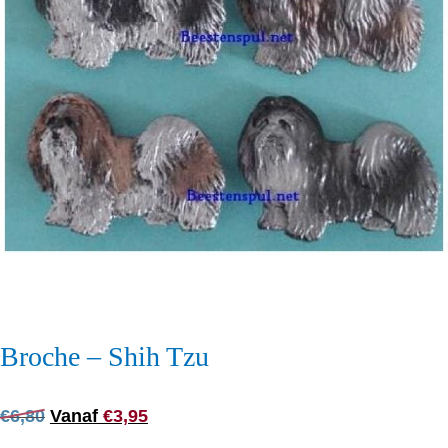
Broche – Shih Tzu
Oorspronkelijke
Huidige
€
6,80
Vanaf
€
3,95
prijs
prijs