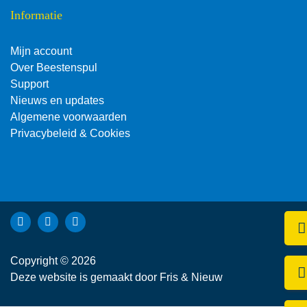
Informatie
Mijn account
Over Beestenspul
Support
Nieuws en updates
Algemene voorwaarden
Privacybeleid & Cookies
Bekijk Facebook van Beestenspul dierensport en -kadoartike
Bekijk Instagram van Beestenspul dierensport en -kadoa
Bekijk YouTube van Beestenspul dierensport en -
Kli
Copyright © 2026
Be
Deze website is gemaakt door
Fris & Nieuw