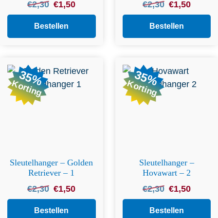
Oorspronkelijke
Huidige
Oorspronkelijke
Huidige
€
2,30
€
1,50
€
2,30
€
1,50
prijs
prijs
prijs
prijs
was:
is:
was:
is:
Bestellen
Bestellen
€2,30.
€1,50.
€2,30.
€1,50.
35%
35%
Korting
Korting
Sleutelhanger – Golden
Sleutelhanger –
Retriever – 1
Hovawart – 2
Oorspronkelijke
Huidige
Oorspronkelijke
Huidige
€
2,30
€
1,50
€
2,30
€
1,50
prijs
prijs
prijs
prijs
was:
is:
was:
is:
Bestellen
Bestellen