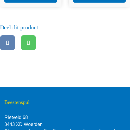
€2,30.
€1,50.
€2,30.
€1,50.
Deel dit product
Beestenspul
Rietveld 68
3443 XD Woerden