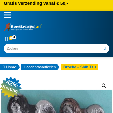
Gratis verzending vanaf € 50,-
0
Zoeken
Home
Hondenrasartikelen
Broche – Shih Tzu
42%
Korting