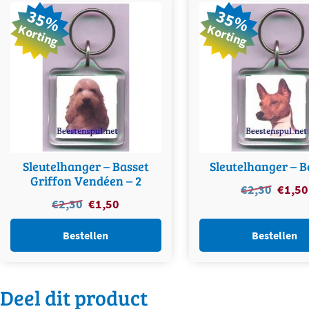
35%
35%
Korting
Korting
Sleutelhanger – Basset
Sleutelhanger – B
Griffon Vendéen – 2
Oorspro
€
2,30
€
1,50
Oorspronkelijke
Huidige
€
2,30
€
1,50
prijs
prijs
prijs
was:
was:
is:
Bestellen
Bestellen
€2,30.
€2,30.
€1,50.
Deel dit product