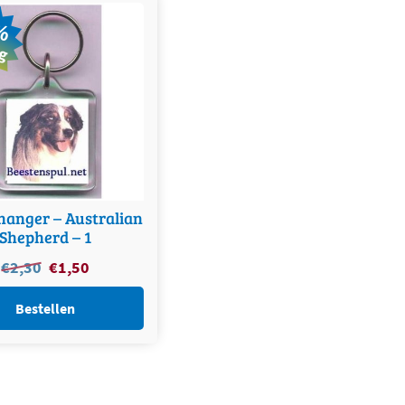
%
ng
hanger – Australian
Shepherd – 1
Oorspronkelijke
Huidige
€
2,30
€
1,50
prijs
prijs
was:
is:
Bestellen
€2,30.
€1,50.