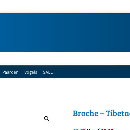
Paarden
Vogels
SALE
Broche – Tibeta