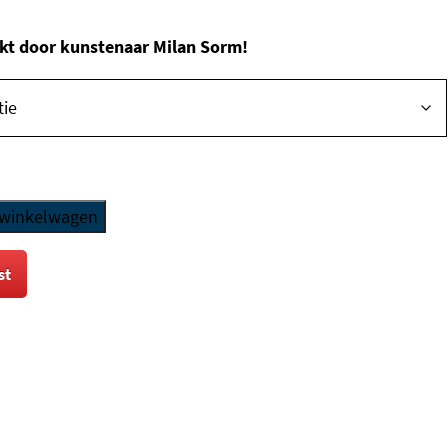
e
kt door kunstenaar Milan Sorm!
 winkelwagen
st