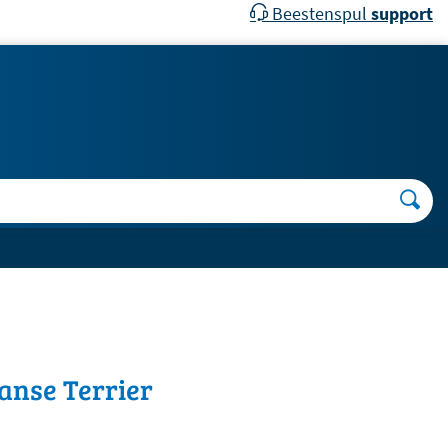
Beestenspul
support
anse Terrier