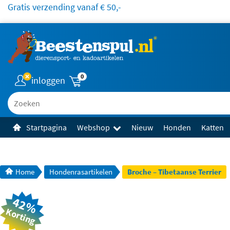
Gratis verzending vanaf € 50,-
0
inloggen
Zoeken
Startpagina
Webshop
Nieuw
Honden
Katten
Home
Hondenrasartikelen
Broche – Tibetaanse Terrier
42%
Korting