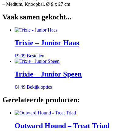
– Medium, Knoopbal, Ø 9 x 27 cm
Vaak samen gekocht...
Trixie – Junior Haas
€
9,99
Bestellen
Trixie – Junior Speen
Dit
€
4,49
Bekijk opties
product
heeft
Gerelateerde producten:
meerdere
variaties.
Deze
optie
Outward Hound – Treat Triad
kan
gekozen
worden