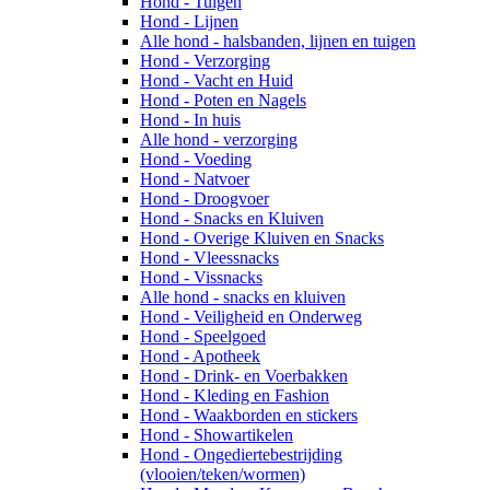
Hond - Tuigen
Hond - Lijnen
Alle hond - halsbanden, lijnen en tuigen
Hond - Verzorging
Hond - Vacht en Huid
Hond - Poten en Nagels
Hond - In huis
Alle hond - verzorging
Hond - Voeding
Hond - Natvoer
Hond - Droogvoer
Hond - Snacks en Kluiven
Hond - Overige Kluiven en Snacks
Hond - Vleessnacks
Hond - Vissnacks
Alle hond - snacks en kluiven
Hond - Veiligheid en Onderweg
Hond - Speelgoed
Hond - Apotheek
Hond - Drink- en Voerbakken
Hond - Kleding en Fashion
Hond - Waakborden en stickers
Hond - Showartikelen
Hond - Ongediertebestrijding
(vlooien/teken/wormen)