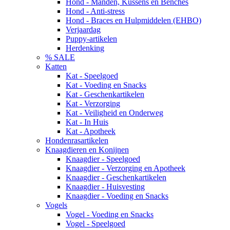
Hond - Manden, Kussens en Benches
Hond - Anti-stress
Hond - Braces en Hulpmiddelen (EHBO)
Verjaardag
Puppy-artikelen
Herdenking
% SALE
Katten
Kat - Speelgoed
Kat - Voeding en Snacks
Kat - Geschenkartikelen
Kat - Verzorging
Kat - Veiligheid en Onderweg
Kat - In Huis
Kat - Apotheek
Hondenrasartikelen
Knaagdieren en Konijnen
Knaagdier - Speelgoed
Knaagdier - Verzorging en Apotheek
Knaagdier - Geschenkartikelen
Knaagdier - Huisvesting
Knaagdier - Voeding en Snacks
Vogels
Vogel - Voeding en Snacks
Vogel - Speelgoed