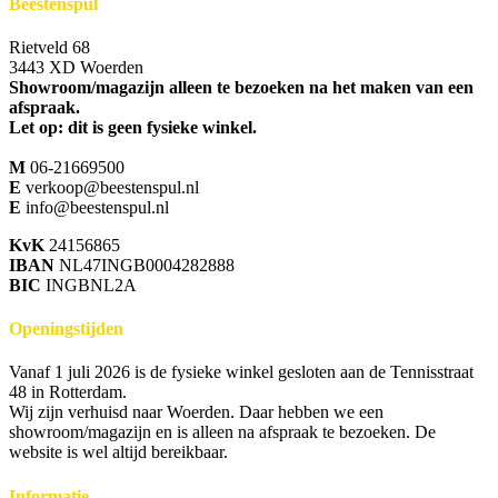
Beestenspul
Rietveld 68
3443 XD Woerden
Showroom/magazijn alleen te bezoeken na het maken van een
afspraak.
Let op: dit is geen fysieke winkel.
M
06-21669500
E
verkoop@beestenspul.nl
E
info@beestenspul.nl
KvK
24156865
IBAN
NL47INGB0004282888
BIC
INGBNL2A
Openingstijden
Vanaf 1 juli 2026 is de fysieke winkel gesloten aan de Tennisstraat
48 in Rotterdam.
Wij zijn verhuisd naar Woerden. Daar hebben we een
showroom/magazijn en is alleen na afspraak te bezoeken. De
website is wel altijd bereikbaar.
Informatie