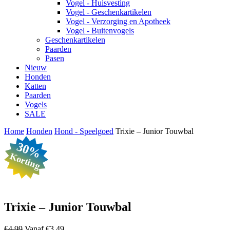
Vogel - Huisvesting
Vogel - Geschenkartikelen
Vogel - Verzorging en Apotheek
Vogel - Buitenvogels
Geschenkartikelen
Paarden
Pasen
Nieuw
Honden
Katten
Paarden
Vogels
SALE
Home
Honden
Hond - Speelgoed
Trixie – Junior Touwbal
30%
Korting
Trixie – Junior Touwbal
Oorspronkelijke
Huidige
€
4,99
Vanaf
€
3,49