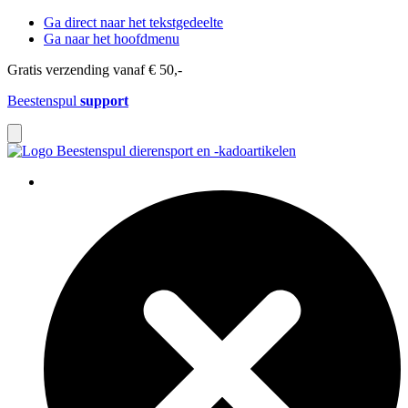
Ga direct naar het tekstgedeelte
Ga naar het hoofdmenu
Gratis verzending vanaf € 50,-
Beestenspul
support