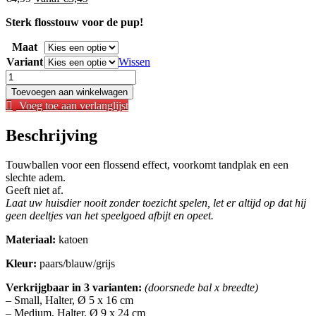
prijs
prijs
Sterk flosstouw voor de pup!
was:
is:
€
4,99
.
€
3,49
.
Maat
Variant
Wissen
Trixie
-
Toevoegen aan winkelwagen
Junior
Voeg toe aan verlanglijst
Touwbal
aantal
Beschrijving
Touwballen voor een flossend effect, voorkomt tandplak en een
slechte adem.
Geeft niet af.
Laat uw huisdier nooit zonder toezicht spelen, let er altijd op dat hij
geen deeltjes van het speelgoed afbijt en opeet.
Materiaal:
katoen
Kleur:
paars/blauw/grijs
Verkrijgbaar in 3 varianten:
(doorsnede bal x breedte)
– Small, Halter, Ø 5 x 16 cm
– Medium, Halter, Ø 9 x 24 cm