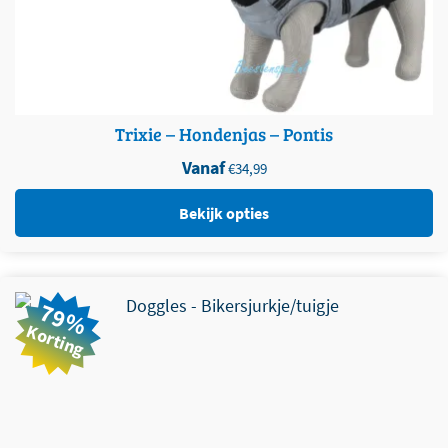
Trixie – Hondenjas – Pontis
Vanaf
€
34,99
Bekijk opties
Dit product heeft meerdere variaties. Deze optie kan
79%
gekozen worden op de productpagina
Korting