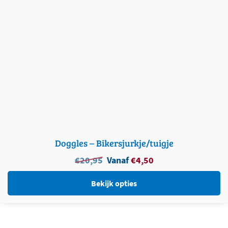
Doggles – Bikersjurkje/tuigje
Oorspronkelijke
Huidige
€
20,95
Vanaf
€
4,50
prijs
prijs
was:
is:
Bekijk opties
€
20,95
.
€
4,50
.