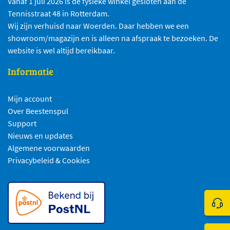
Vanaf 1 juli 2026 is de fysieke winkel gesloten aan de
Tennisstraat 48 in Rotterdam.
Wij zijn verhuisd naar Woerden. Daar hebben we een
showroom/magazijn en is alleen na afspraak te bezoeken. De
website is wel altijd bereikbaar.
Informatie
Mijn account
Over Beestenspul
Support
Nieuws en updates
Algemene voorwaarden
Privacybeleid & Cookies
Klik 