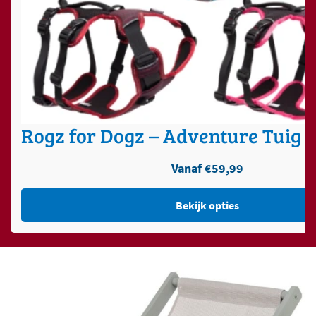
Rogz for Dogz – Adventure Tuig –
Vanaf
€
59,99
Bekijk opties