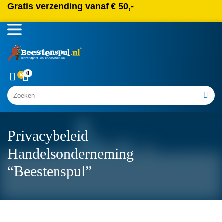
Gratis verzending vanaf € 50,-
0
Zoeken
Privacybeleid
Handelsonderneming
“Beestenspul”