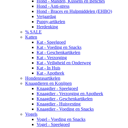
Hond - Manden, Kussens en Benches
Hond - Anti-stress
Hond - Braces en Hulpmiddelen (EHBO)
Verjaardag
Puppy-artikelen
Herdenking
% SALE
Katten
Kat - Speelgoed
Kat - Voeding en Snacks
Kat - Geschenkartikelen
Kat - Verzorging
Kat - Veiligheid en Onderweg
Kat - In Huis
Kat - Apotheek
Hondenrasartikelen
Knaagdieren en Konijnen
Knaagdier - Speelgoed
Knaagdier - Verzorging en Apotheek
Knaagdier - Geschenkartikelen
Knaagdier - Huisvesting
Knaagdier - Voeding en Snacks
Vogels
Vogel - Voeding en Snacks
Vogel - Speelgoed