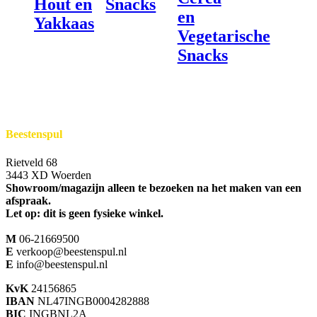
Hout en
Snacks
en
Yakkaas
Vegetarische
Snacks
Beestenspul
Rietveld 68
3443 XD Woerden
Showroom/magazijn alleen te bezoeken na het maken van een
afspraak.
Let op: dit is geen fysieke winkel.
M
06-21669500
E
verkoop@beestenspul.nl
E
info@beestenspul.nl
KvK
24156865
IBAN
NL47INGB0004282888
BIC
INGBNL2A