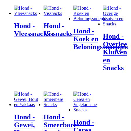
Hond -
Hond -
Hond -
Vleessnacks
Vissnacks
Hond -
Koek en
Overige
Beloningssnoepjes
Kluiven
en
Snacks
Hond -
Hond -
Hond -
Gewei,
Smeerbare
Cerea