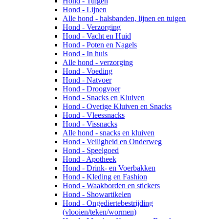
Hond - Tuigen
Hond - Lijnen
Alle hond - halsbanden, lijnen en tuigen
Hond - Verzorging
Hond - Vacht en Huid
Hond - Poten en Nagels
Hond - In huis
Alle hond - verzorging
Hond - Voeding
Hond - Natvoer
Hond - Droogvoer
Hond - Snacks en Kluiven
Hond - Overige Kluiven en Snacks
Hond - Vleessnacks
Hond - Vissnacks
Alle hond - snacks en kluiven
Hond - Veiligheid en Onderweg
Hond - Speelgoed
Hond - Apotheek
Hond - Drink- en Voerbakken
Hond - Kleding en Fashion
Hond - Waakborden en stickers
Hond - Showartikelen
Hond - Ongediertebestrijding
(vlooien/teken/wormen)