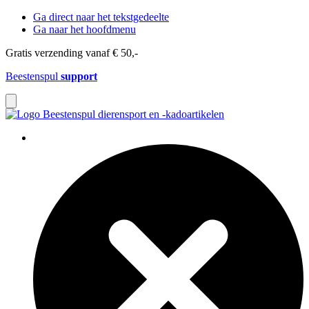
Ga direct naar het tekstgedeelte
Ga naar het hoofdmenu
Gratis verzending vanaf € 50,-
Beestenspul
support