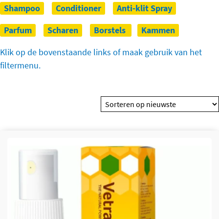
Shampoo
Conditioner
Anti-klit Spray
Parfum
Scharen
Borstels
Kammen
Klik op de bovenstaande links of maak gebruik van het
filtermenu.