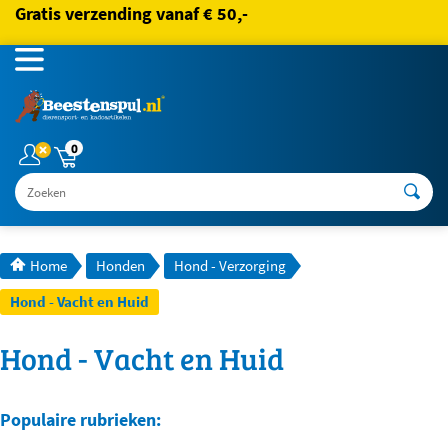
Gratis verzending vanaf € 50,-
0
Zoeken
Home
Honden
Hond - Verzorging
Hond - Vacht en Huid
Hond - Vacht en Huid
Populaire rubrieken: