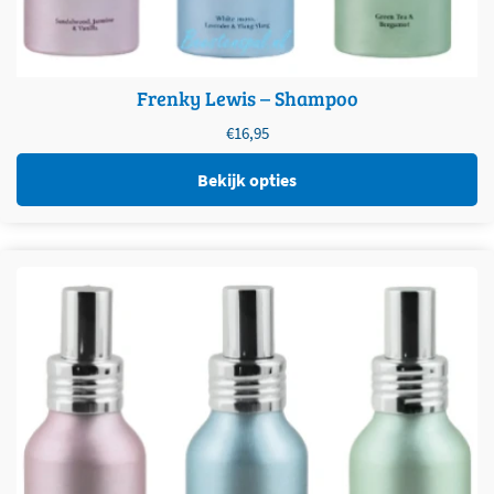
Frenky Lewis – Shampoo
€
16,95
Bekijk opties
Dit product heeft meerdere variaties. Deze optie kan
gekozen worden op de productpagina