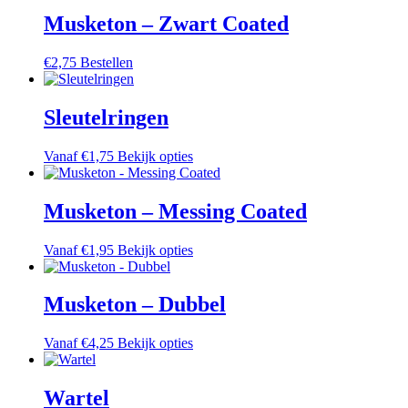
heeft
gekozen
meerdere
Musketon – Zwart Coated
worden
variaties.
op
Deze
de
€
2,75
Bestellen
optie
productpagina
kan
gekozen
Sleutelringen
worden
op
de
Dit
Vanaf
€
1,75
Bekijk opties
productpagina
product
heeft
meerdere
Musketon – Messing Coated
variaties.
Deze
Dit
Vanaf
€
1,95
Bekijk opties
optie
product
kan
heeft
gekozen
meerdere
Musketon – Dubbel
worden
variaties.
op
Deze
de
Dit
Vanaf
€
4,25
Bekijk opties
optie
productpagina
product
kan
heeft
gekozen
meerdere
Wartel
worden
variaties.