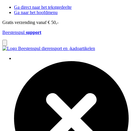
Ga direct naar het tekstgedeelte
Ga naar het hoofdmenu
Gratis verzending vanaf € 50,-
Beestenspul
support