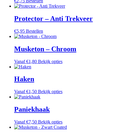
€
2,75
Bestellen
optie
kan
gekozen
Protector – Anti Trekveer
worden
op
de
€
5,95
Bestellen
productpagina
Musketon – Chroom
Dit
Vanaf
€
1,80
Bekijk opties
product
heeft
meerdere
Haken
variaties.
Deze
Dit
Vanaf
€
1,50
Bekijk opties
optie
product
kan
heeft
gekozen
meerdere
Paniekhaak
worden
variaties.
op
Deze
de
Dit
Vanaf
€
7,50
Bekijk opties
optie
productpagina
product
kan