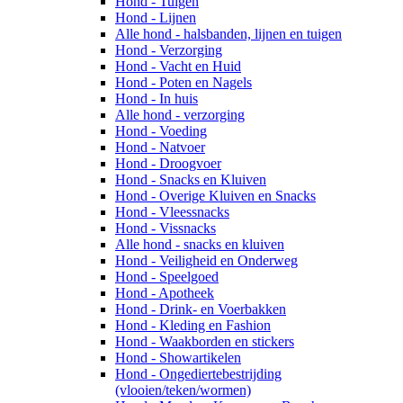
Hond - Tuigen
Hond - Lijnen
Alle hond - halsbanden, lijnen en tuigen
Hond - Verzorging
Hond - Vacht en Huid
Hond - Poten en Nagels
Hond - In huis
Alle hond - verzorging
Hond - Voeding
Hond - Natvoer
Hond - Droogvoer
Hond - Snacks en Kluiven
Hond - Overige Kluiven en Snacks
Hond - Vleessnacks
Hond - Vissnacks
Alle hond - snacks en kluiven
Hond - Veiligheid en Onderweg
Hond - Speelgoed
Hond - Apotheek
Hond - Drink- en Voerbakken
Hond - Kleding en Fashion
Hond - Waakborden en stickers
Hond - Showartikelen
Hond - Ongediertebestrijding
(vlooien/teken/wormen)