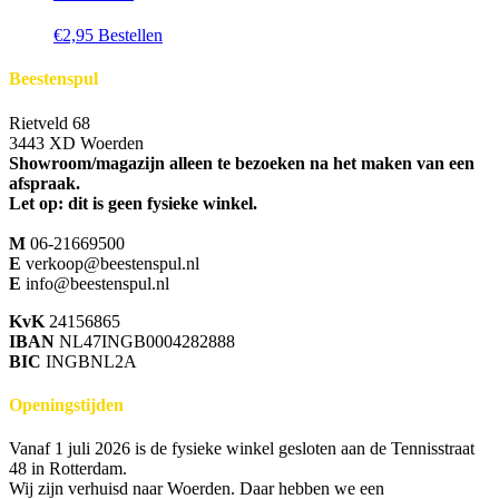
op
Deze
de
€
2,95
Bestellen
optie
productpagina
kan
Beestenspul
gekozen
worden
op
Rietveld 68
de
3443 XD Woerden
productpagina
Showroom/magazijn alleen te bezoeken na het maken van een
afspraak.
Let op: dit is geen fysieke winkel.
M
06-21669500
E
verkoop@beestenspul.nl
E
info@beestenspul.nl
KvK
24156865
IBAN
NL47INGB0004282888
BIC
INGBNL2A
Openingstijden
Vanaf 1 juli 2026 is de fysieke winkel gesloten aan de Tennisstraat
48 in Rotterdam.
Wij zijn verhuisd naar Woerden. Daar hebben we een