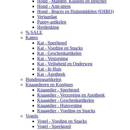
Hond - Manden, Kussens en Benches
Hond - Anti-stress
Hond - Braces en Hulpmiddelen (EHBO)
Verjaardag
Puppy-artikelen
Herdenking
% SALE
Katten
Kat - Speelgoed
Kat - Voeding en Snacks
Kat - Geschenkartikelen
Kat - Verzorging
Kat - Veiligheid en Onderweg
Kat - In Huis
Kat - Apotheek
Hondenrasartikelen
Knaagdieren en Konijnen
Knaagdier - Speelgoed
Knaagdier - Verzorging en Apotheek
Knaagdier - Geschenkartikelen
Knaagdier - Huisvesting
Knaagdier - Voeding en Snacks
Vogels
Vogel - Voeding en Snacks
Vogel - Speelgoed