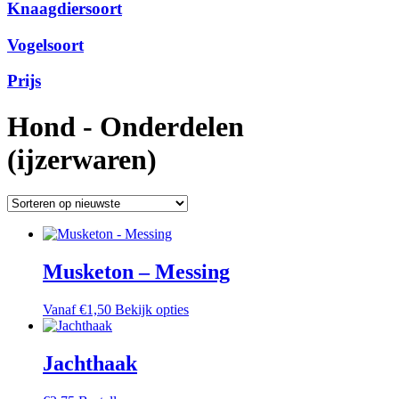
Knaagdiersoort
Vogelsoort
Prijs
Hond - Onderdelen
(ijzerwaren)
Musketon – Messing
Dit
Vanaf
€
1,50
Bekijk opties
product
heeft
meerdere
Jachthaak
variaties.
Deze