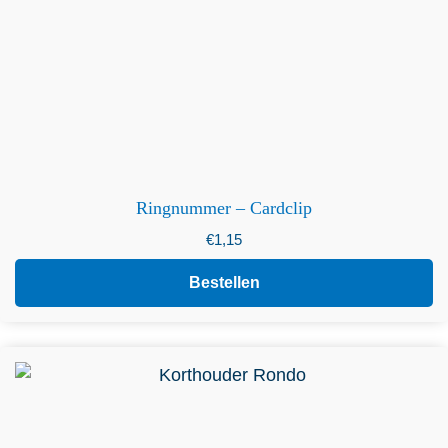
Ringnummer – Cardclip
€
1,15
Bestellen
Dit product heeft meerdere variaties. Deze optie kan
gekozen worden op de productpagina