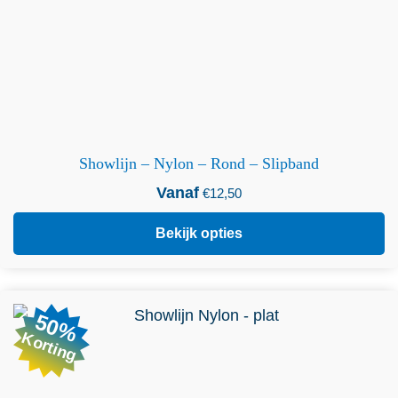
Showlijn – Nylon – Rond – Slipband
Vanaf
€
12,50
Bekijk opties
Dit product heeft meerdere variaties. Deze optie kan
50%
gekozen worden op de productpagina
Korting