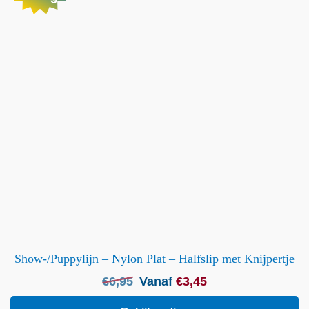
Show-/Puppylijn – Nylon Plat – Halfslip met Knijpertje
Oorspronkelijke
Huidige
€
6,95
Vanaf
€
3,45
prijs
prijs