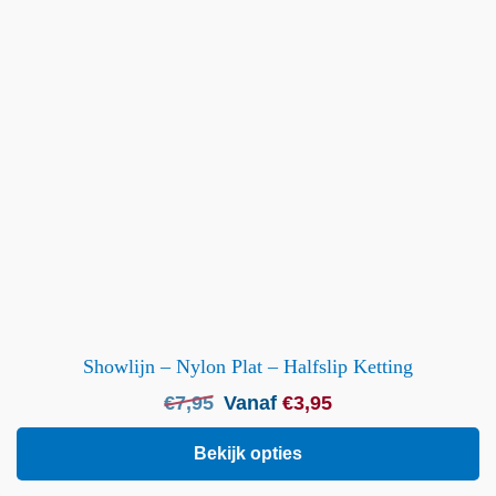
Showlijn – Nylon Plat – Halfslip Ketting
Oorspronkelijke
Huidige
€
7,95
Vanaf
€
3,95
prijs
prijs
was:
is:
Bekijk opties
€
7,95
.
€
3,95
.