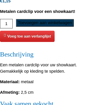
€
1,15
Metalen cardclip voor een showkaart!
Ringnummer
Toevoegen aan winkelwagen
-
Cardclip
Voeg toe aan verlanglijst
aantal
Beschrijving
Een metalen cardclip voor uw showkaart.
Gemakkelijk op kleding te spelden.
Materiaal:
metaal
Afmeting:
2,5 cm
Vaak samen gekocht...