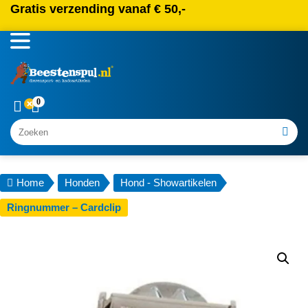
Gratis verzending vanaf € 50,-
0
Zoeken
Home
Honden
Hond - Showartikelen
Ringnummer – Cardclip