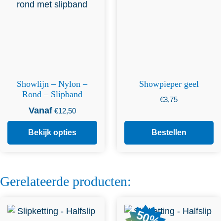
optie kan gekozen worden
op de productpagina
Showlijn – Nylon –
Showpieper geel
Rond – Slipband
€
3,75
Vanaf
€
12,50
Bekijk opties
Bestellen
Gerelateerde producten:
Dit product heeft
Dit product heeft
50%
meerdere variaties. Deze
meerdere variaties. Deze