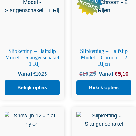
Korting
optie kan gekozen worden
optie kan gekozen worden
op de productpagina
op de productpagina
Slipketting – Halfslip
Slipketting – Halfslip
Model – Slangenschakel
Model – Chroom – 2
– 1 Rij
Rijen
Oorspronkelijke
Hui
Vanaf
€
10,25
Vanaf
€
5,10
€
10,25
prijs
prij
was:
is:
Bekijk opties
Bekijk opties
€
10,25
.
€
5,
Dit product heeft
Dit product heeft
meerdere variaties. Deze
meerdere variaties. Deze
optie kan gekozen worden
optie kan gekozen worden
op de productpagina
op de productpagina