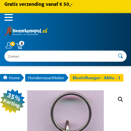
Gratis verzending vanaf € 50,-
0
Zoeken
Home
Hondenrasartikelen
Sleutelhanger – Akita – 1
35%
Korting