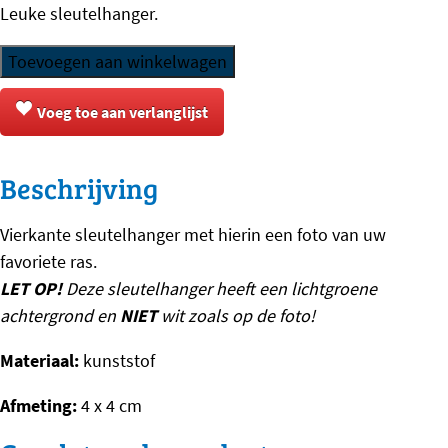
Leuke sleutelhanger.
was:
is:
€2,30.
€1,50.
Sleutelhanger
Toevoegen aan winkelwagen
-
Akita
Voeg toe aan verlanglijst
-
1
Beschrijving
aantal
Vierkante sleutelhanger met hierin een foto van uw
favoriete ras.
LET OP!
Deze sleutelhanger heeft een lichtgroene
achtergrond en
NIET
wit zoals op de foto!
Materiaal:
kunststof
Afmeting:
4 x 4 cm