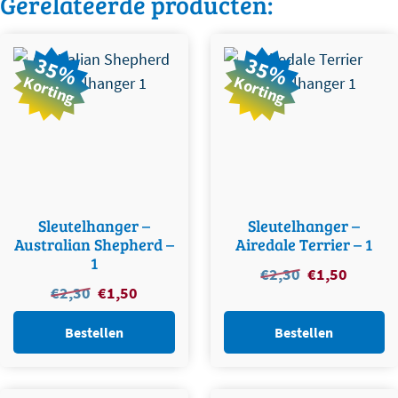
Gerelateerde producten:
35%
35%
Korting
Korting
Sleutelhanger –
Sleutelhanger –
Australian Shepherd –
Airedale Terrier – 1
1
Oorspronkelijke
Huidige
€
2,30
€
1,50
Oorspronkelijke
Huidige
€
2,30
€
1,50
prijs
prijs
prijs
prijs
was:
is:
was:
is:
Bestellen
Bestellen
€2,30.
€1,50.
€2,30.
€1,50.