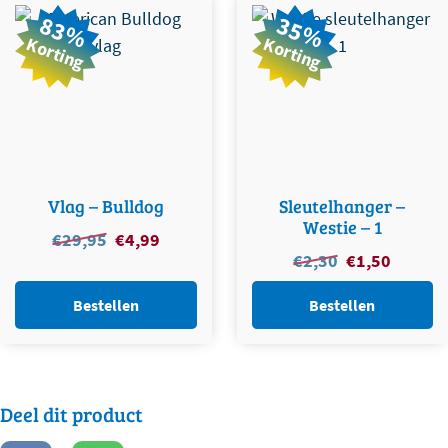
83%
35%
Korting
Korting
Vlag – Bulldog
Sleutelhanger –
Westie – 1
Oorspronkelijke
Huidige
€
29,95
€
4,99
Oorspronkelijke
Huidige
€
2,30
€
1,50
prijs
prijs
prijs
prijs
was:
is:
was:
is:
Bestellen
Bestellen
€29,95.
€4,99.
€2,30.
€1,50.
Deel dit product