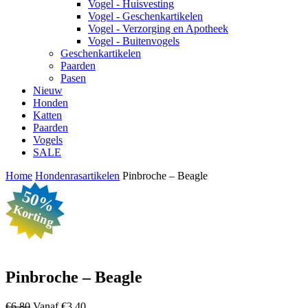
Vogel - Huisvesting
Vogel - Geschenkartikelen
Vogel - Verzorging en Apotheek
Vogel - Buitenvogels
Geschenkartikelen
Paarden
Pasen
Nieuw
Honden
Katten
Paarden
Vogels
SALE
Home
Hondenrasartikelen
Pinbroche – Beagle
50%
Korting
Pinbroche – Beagle
Oorspronkelijke
Huidige
€
6,80
Vanaf
€
3,40