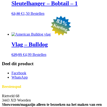
Sleutelhanger – Bobtail – 1
Oorspronkelijke
Huidige
€
2,30
€
1,50
Bestellen
prijs
prijs
83%
was:
is:
Korting
€2,30.
€1,50.
Vlag – Bulldog
Oorspronkelijke
Huidige
€
29,95
€
4,99
Bestellen
prijs
prijs
was:
is:
Deel dit product
€29,95.
€4,99.
Facebook
WhatsApp
Beestenspul
Rietveld 68
3443 XD Woerden
Showroom/magazijn alleen te bezoeken na het maken van een