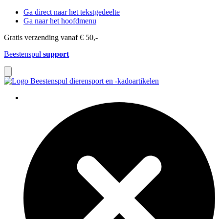
Ga direct naar het tekstgedeelte
Ga naar het hoofdmenu
Gratis verzending vanaf € 50,-
Beestenspul
support