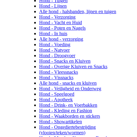
Hond - Tuigen
Hond - Lijnen
Alle hond - halsbanden, lijnen en tuigen
Hond - Verzorging
Hond - Vacht en Huid
Hond - Poten en Nagels
Hond - In huis
Alle hond - verzorging
Hond - Voeding
Hond - Natvoer
Hond - Droogvoer
Hond - Snacks en Kluiven
Hond - Overige Kluiven en Snacks
Hond - Vleessnacks
Hond - Vissnacks
Alle hond - snacks en kluiven
Hond - Veiligheid en Onderweg
Hond - Speelgoed
Hond - Apotheek
Hond - Drink- en Voerbakken
Hond - Kleding en Fashion
Hond - Waakborden en stickers
Hond - Showartikelen
Hond - Ongediertebestrijding
(vlooien/teken/wormen)