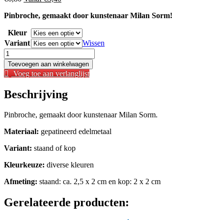
prijs
prijs
Pinbroche, gemaakt door kunstenaar Milan Sorm!
was:
is:
€
6,80
.
€
3,40
.
Kleur
Variant
Wissen
Pinbroche
-
Toevoegen aan winkelwagen
Beagle
Voeg toe aan verlanglijst
aantal
Beschrijving
Pinbroche, gemaakt door kunstenaar Milan Sorm.
Materiaal:
gepatineerd edelmetaal
Variant:
staand of kop
Kleurkeuze:
diverse kleuren
Afmeting:
staand: ca. 2,5 x 2 cm en kop: 2 x 2 cm
Gerelateerde producten: