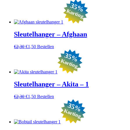
35%
Korting
Sleutelhanger – Afghaan
Oorspronkelijke
Huidige
€
2,30
€
1,50
Bestellen
prijs
prijs
35%
was:
is:
Korting
€2,30.
€1,50.
Sleutelhanger – Akita – 1
Oorspronkelijke
Huidige
€
2,30
€
1,50
Bestellen
prijs
prijs
35%
was:
is:
Korting
€2,30.
€1,50.