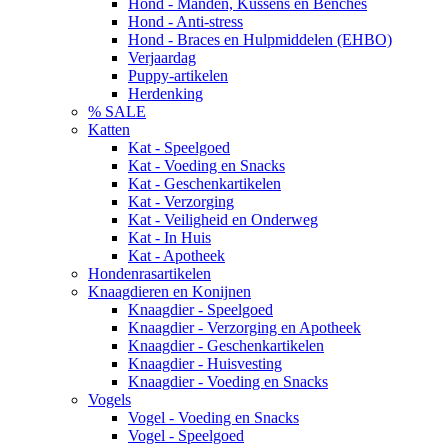
Hond - Manden, Kussens en Benches
Hond - Anti-stress
Hond - Braces en Hulpmiddelen (EHBO)
Verjaardag
Puppy-artikelen
Herdenking
% SALE
Katten
Kat - Speelgoed
Kat - Voeding en Snacks
Kat - Geschenkartikelen
Kat - Verzorging
Kat - Veiligheid en Onderweg
Kat - In Huis
Kat - Apotheek
Hondenrasartikelen
Knaagdieren en Konijnen
Knaagdier - Speelgoed
Knaagdier - Verzorging en Apotheek
Knaagdier - Geschenkartikelen
Knaagdier - Huisvesting
Knaagdier - Voeding en Snacks
Vogels
Vogel - Voeding en Snacks
Vogel - Speelgoed