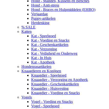
Hond - Manden, Kussens en Benches
Hond - Anti-stress
Hond - Braces en Hulpmiddelen (EHBO)
Verjaardag
Puppy-artikelen
Herdenking
% SALE
Katten
Kat - Speelgoed
Kat - Voeding en Snacks
Kat - Geschenkartikelen
Kat - Verzorging
Kat - Veiligheid en Onderweg
Kat - In Huis
Kat - Apotheek
Hondenrasartikelen
Knaagdieren en Konijnen
Knaagdier - Speelgoed
Knaagdier - Verzorging en Apotheek
Knaagdier - Geschenkartikelen
Knaagdier - Huisvesting
Knaagdier - Voeding en Snacks
Vogels
Vogel - Voeding en Snacks
Vogel - Speelgoed