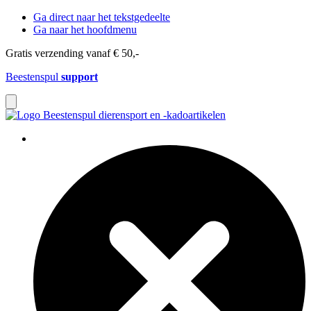
Ga direct naar het tekstgedeelte
Ga naar het hoofdmenu
Gratis verzending vanaf € 50,-
Beestenspul
support