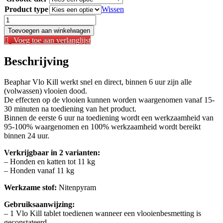
Product type
Wissen
Beaphar
-
Toevoegen aan winkelwagen
Vlo
Voeg toe aan verlanglijst
Kill
Tabletten
Beschrijving
aantal
Beaphar Vlo Kill werkt snel en direct, binnen 6 uur zijn alle
(volwassen) vlooien dood.
De effecten op de vlooien kunnen worden waargenomen vanaf 15-
30 minuten na toediening van het product.
Binnen de eerste 6 uur na toediening wordt een werkzaamheid van
95-100% waargenomen en 100% werkzaamheid wordt bereikt
binnen 24 uur.
Verkrijgbaar in 2 varianten:
– Honden en katten tot 11 kg
– Honden vanaf 11 kg
Werkzame stof:
Nitenpyram
Gebruiksaanwijzing:
– 1 Vlo Kill tablet toedienen wanneer een vlooienbesmetting is
geconstateerd