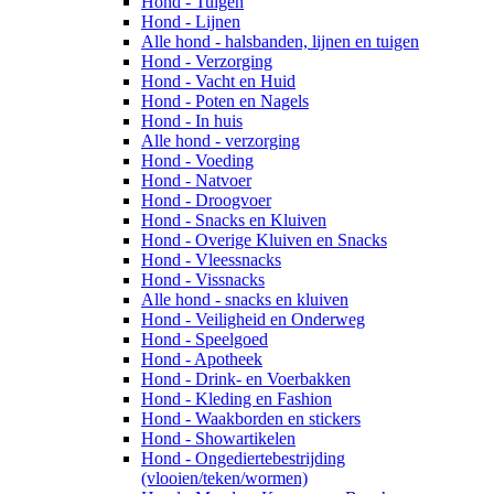
Hond - Tuigen
Hond - Lijnen
Alle hond - halsbanden, lijnen en tuigen
Hond - Verzorging
Hond - Vacht en Huid
Hond - Poten en Nagels
Hond - In huis
Alle hond - verzorging
Hond - Voeding
Hond - Natvoer
Hond - Droogvoer
Hond - Snacks en Kluiven
Hond - Overige Kluiven en Snacks
Hond - Vleessnacks
Hond - Vissnacks
Alle hond - snacks en kluiven
Hond - Veiligheid en Onderweg
Hond - Speelgoed
Hond - Apotheek
Hond - Drink- en Voerbakken
Hond - Kleding en Fashion
Hond - Waakborden en stickers
Hond - Showartikelen
Hond - Ongediertebestrijding
(vlooien/teken/wormen)