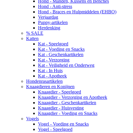
Hond - Manden, Kussens en Benches
Hond - Anti-stress
Hond - Braces en Hulpmiddelen (EHBO)
Verjaardag
Puppy-artikelen
Herdenking
% SALE
Katten
Kat - Speelgoed
Kat - Voeding en Snacks
Kat - Geschenkartikelen
Kat - Verzorging
Kat - Veiligheid en Onderweg
Kat - In Huis
Kat - Apotheek
Hondenrasartikelen
Knaagdieren en Konijnen
Knaagdier - Speelgoed
Knaagdier - Verzorging en Apotheek
Knaagdier - Geschenkartikelen
Knaagdier - Huisvesting
Knaagdier - Voeding en Snacks
Vogels
Vogel - Voeding en Snacks
Vogel - Speelgoed