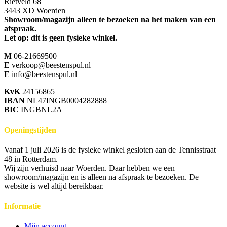
Rietveld 68
3443 XD Woerden
Showroom/magazijn alleen te bezoeken na het maken van een
afspraak.
Let op: dit is geen fysieke winkel.
M
06-21669500
E
verkoop@beestenspul.nl
E
info@beestenspul.nl
KvK
24156865
IBAN
NL47INGB0004282888
BIC
INGBNL2A
Openingstijden
Vanaf 1 juli 2026 is de fysieke winkel gesloten aan de Tennisstraat
48 in Rotterdam.
Wij zijn verhuisd naar Woerden. Daar hebben we een
showroom/magazijn en is alleen na afspraak te bezoeken. De
website is wel altijd bereikbaar.
Informatie
Mijn account