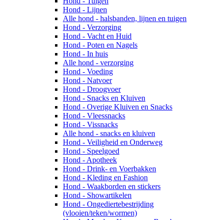
Hond - Tuigen
Hond - Lijnen
Alle hond - halsbanden, lijnen en tuigen
Hond - Verzorging
Hond - Vacht en Huid
Hond - Poten en Nagels
Hond - In huis
Alle hond - verzorging
Hond - Voeding
Hond - Natvoer
Hond - Droogvoer
Hond - Snacks en Kluiven
Hond - Overige Kluiven en Snacks
Hond - Vleessnacks
Hond - Vissnacks
Alle hond - snacks en kluiven
Hond - Veiligheid en Onderweg
Hond - Speelgoed
Hond - Apotheek
Hond - Drink- en Voerbakken
Hond - Kleding en Fashion
Hond - Waakborden en stickers
Hond - Showartikelen
Hond - Ongediertebestrijding
(vlooien/teken/wormen)