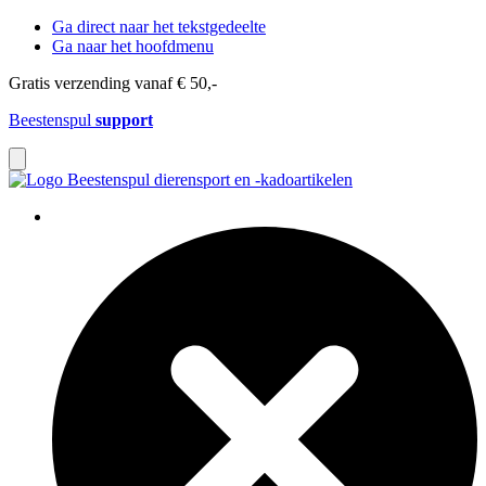
Ga direct naar het tekstgedeelte
Ga naar het hoofdmenu
Gratis verzending vanaf € 50,-
Beestenspul
support