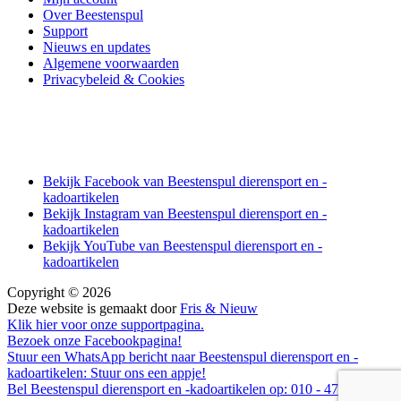
Over Beestenspul
Support
Nieuws en updates
Algemene voorwaarden
Privacybeleid & Cookies
Bekijk Facebook van Beestenspul dierensport en -
kadoartikelen
Bekijk Instagram van Beestenspul dierensport en -
kadoartikelen
Bekijk YouTube van Beestenspul dierensport en -
kadoartikelen
Copyright © 2026
Deze website is gemaakt door
Fris & Nieuw
Klik hier voor onze supportpagina.
Bezoek onze Facebookpagina!
Stuur een WhatsApp bericht naar Beestenspul dierensport en -
kadoartikelen:
Stuur ons een appje!
Bel Beestenspul dierensport en -kadoartikelen op:
010 - 479 06 88