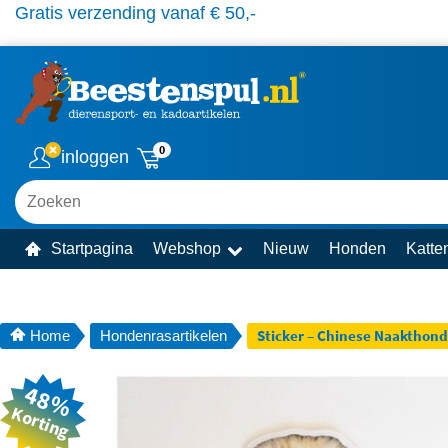
Gratis verzending vanaf € 50,-
0
inloggen
Zoeken
Startpagina
Webshop
Nieuw
Honden
Katte
Sticker – Chinese Naakthond
Home
Hondenrasartikelen
48%
Korting