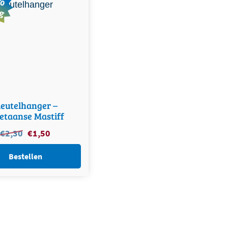
ng
leutelhanger –
etaanse Mastiff
€
2,30
Oorspronkelijke
€
1,50
Huidige
prijs
prijs
was:
is:
Bestellen
€2,30.
€1,50.