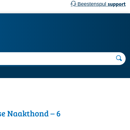
support
Beestenspul
se Naakthond – 6