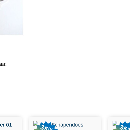
ar.
35%
35