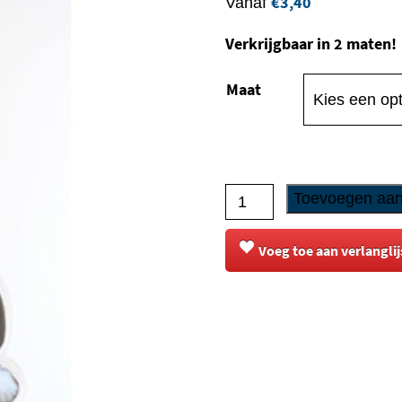
€
3,40
Vanaf
Verkrijgbaar in 2 maten!
Maat
Sticker
Toevoegen aan
-
Chinese
Voeg toe aan verlanglij
Naakthond
-
6
aantal