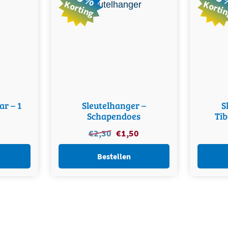
Korting
Korti
ar – 1
Sleutelhanger –
S
Schapendoes
Tib
nkelijke
Huidige
€
2,30
Oorspronkelijke
€
1,50
Huidige
prijs
prijs
prijs
is:
was:
is:
Bestellen
€4,99.
€2,30.
€1,50.