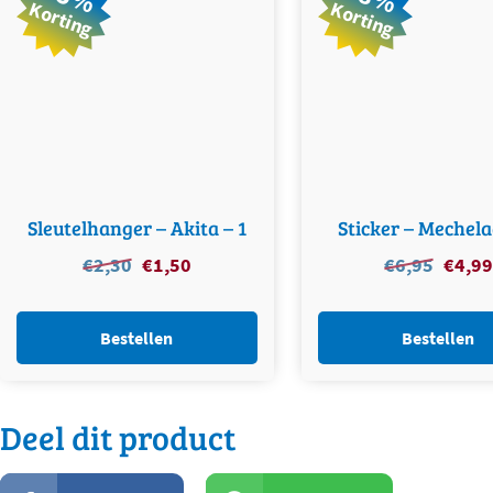
Korting
Korting
Sleutelhanger – Akita – 1
Sticker – Mechela
€
2,30
Oorspronkelijke
€
1,50
Huidige
€
6,95
Oorspro
€
4,99
prijs
prijs
prijs
was:
is:
was:
Bestellen
Bestellen
€2,30.
€1,50.
€6,95.
Deel dit product