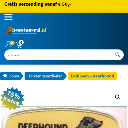
Gratis verzending vanaf € 50,-
0
Zoeken
Home
Hondenrasartikelen
Embleem – Deerhound
75%
Korting