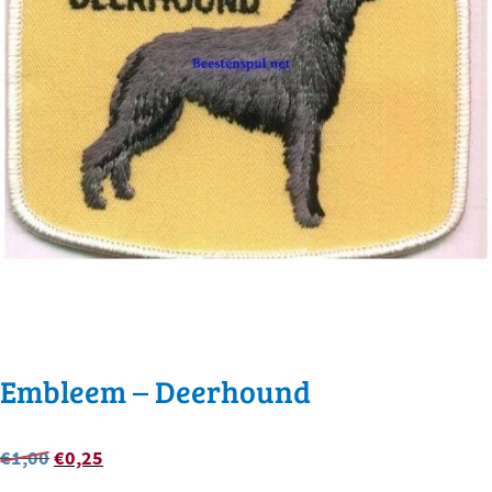
Embleem – Deerhound
Oorspronkelijke
Huidige
€
1,00
€
0,25
prijs
prijs