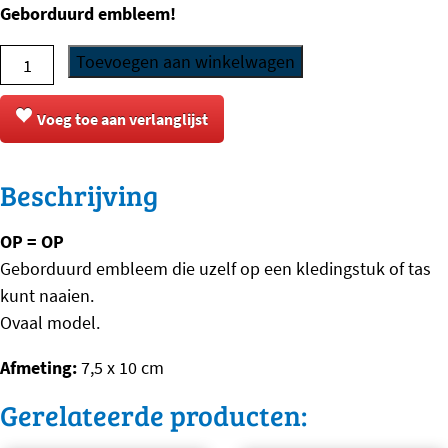
Geborduurd embleem!
was:
is:
€1,00.
€0,25.
Embleem
Toevoegen aan winkelwagen
-
Deerhound
Voeg toe aan verlanglijst
aantal
Beschrijving
OP = OP
Geborduurd embleem die uzelf op een kledingstuk of tas
kunt naaien.
Ovaal model.
Afmeting:
7,5 x 10 cm
Gerelateerde producten: