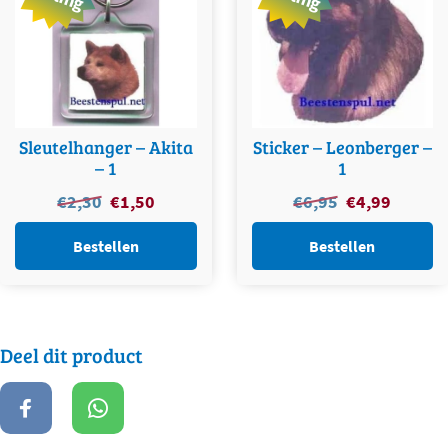
Sleutelhanger – Akita
Sticker – Leonberger –
– 1
1
Oorspronkelijke
Huidige
Oorspronkelijke
Huidige
€
2,30
€
1,50
€
6,95
€
4,99
prijs
prijs
prijs
prijs
was:
is:
was:
is:
Bestellen
Bestellen
€2,30.
€1,50.
€6,95.
€4,99.
Deel dit product