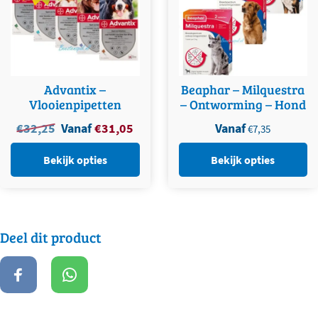
productpagina
productpagina
Advantix –
Beaphar – Milquestra
Vlooienpipetten
– Ontworming – Hond
Oorspronkelijke
Huidige
€
32,25
Vanaf
€
31,05
Vanaf
€
7,35
prijs
prijs
was:
is:
Bekijk opties
Bekijk opties
€
32,25
.
€
31,05
.
Deel dit product