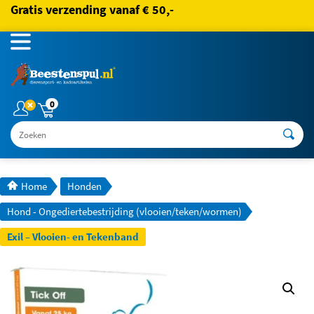
Gratis verzending vanaf € 50,-
0
Zoeken
Home
Honden
Hond - Ongediertebestrijding (vlooien/teken/wormen)
Exil – Vlooien- en Tekenband