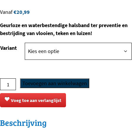
Vanaf
€
20,99
Geurloze en waterbestendige halsband ter preventie en
bestrijding van vlooien, teken en luizen!
Variant
Exil
Toevoegen aan winkelwagen
-
Vlooien-
Voeg toe aan verlanglijst
en
Tekenband
Beschrijving
aantal