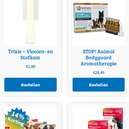
Trixie – Vlooien- en
STOP! Animal
Stofkam
Bodyguard
Aromatherapie
€
1,80
€
28,49
Bestellen
Bestellen
Dit product heeft meerdere
Dit product heeft meerdere
14%
variaties. Deze optie kan
variaties. Deze optie kan
Korting
gekozen worden op de
gekozen worden op de