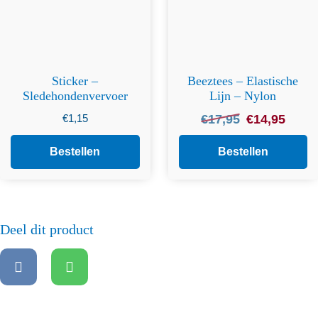
Sticker –
Beeztees – Elastische
Sledehondenvervoer
Lijn – Nylon
Oorspronkelijke
Huidig
€
1,15
€
17,95
€
14,95
prijs
prijs
was:
is:
Bestellen
Bestellen
€17,95.
€14,95
Deel dit product