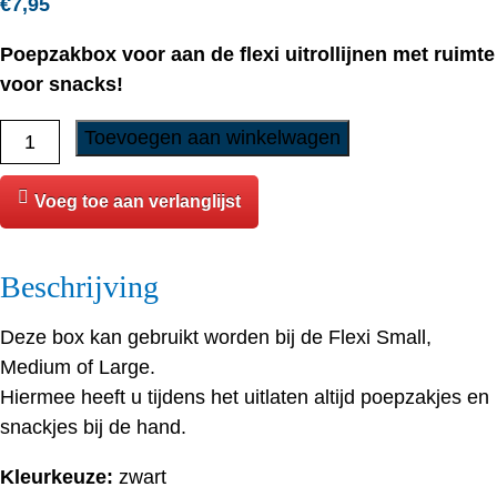
€
7,95
Poepzakbox voor aan de flexi uitrollijnen met ruimte
voor snacks!
Flexi
Toevoegen aan winkelwagen
-
Poepzak-/Snackboxhouder
Voeg toe aan verlanglijst
aantal
Beschrijving
Deze box kan gebruikt worden bij de Flexi Small,
Medium of Large.
Hiermee heeft u tijdens het uitlaten altijd poepzakjes en
snackjes bij de hand.
Kleurkeuze:
zwart