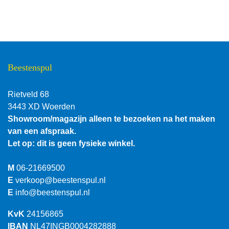
Beestenspul
Rietveld 68
3443 XD Woerden
Showroom/magazijn alleen te bezoeken na het maken
van een afspraak.
Let op: dit is geen fysieke winkel.
M
06-21669500
E
verkoop@beestenspul.nl
E
info@beestenspul.nl
KvK
24156865
IBAN
NL47INGB0004282888