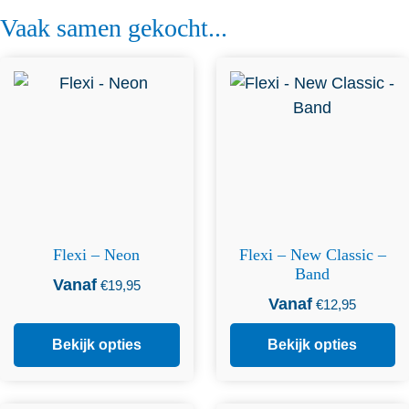
Vaak samen gekocht...
Dit product heeft
Dit product heeft
meerdere variaties. Deze
meerdere variaties. Deze
optie kan gekozen worden
optie kan gekozen worden
op de productpagina
op de productpagina
Flexi – Neon
Flexi – New Classic –
Band
Vanaf
€
19,95
Vanaf
€
12,95
Bekijk opties
Bekijk opties