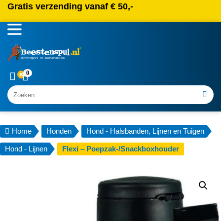
Gratis verzending vanaf € 50,-
0
Zoeken
Home
Honden
Hond - Halsbanden, Lijnen en Tuigen
Hond - Lijnen
Flexi – Poepzak-/Snackboxhouder