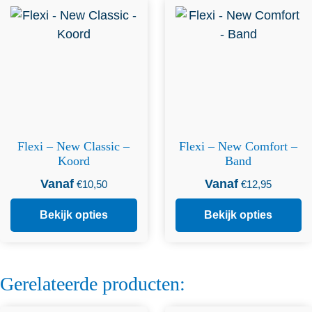
Dit product heeft
Dit product heeft
meerdere variaties. Deze
meerdere variaties. Deze
optie kan gekozen worden
optie kan gekozen worden
op de productpagina
op de productpagina
Flexi – New Classic –
Flexi – New Comfort –
Koord
Band
Vanaf
Vanaf
€
10,50
€
12,95
Bekijk opties
Bekijk opties
Gerelateerde producten: