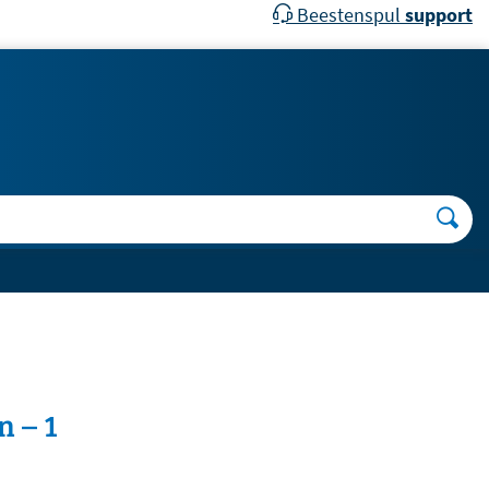
Beestenspul
support
n – 1