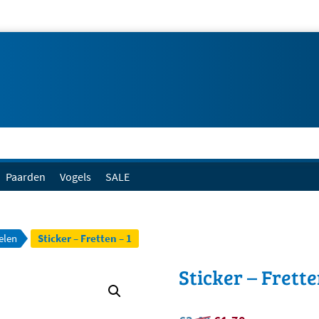
Paarden
Vogels
SALE
elen
Sticker – Fretten – 1
Sticker – Frette