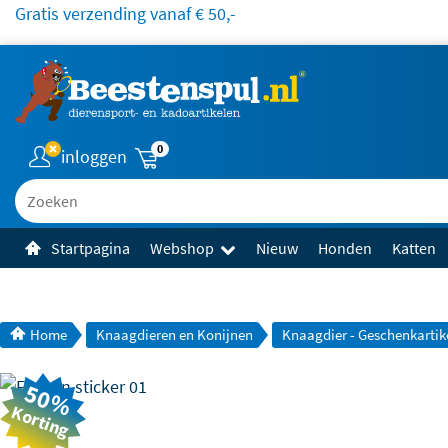
Gratis verzending vanaf € 50,-
0
inloggen
Zoeken
Startpagina
Webshop
Nieuw
Honden
Katten
Home
Knaagdieren en Konijnen
Knaagdier - Geschenkartik
50%
Korting