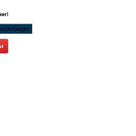
ker!
 winkelwagen
st