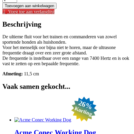
Fluit
Toevoegen aan winkelwagen
met
Voeg toe aan verlanglijst
Kettinkje
aantal
Beschrijving
De ultieme fluit voor het trainen en commanderen van zowel
sportende honden als huishonden.
Voor het menselijk oor bijna niet te horen, maar de ultrasone
frequentie draagt over een zeer grote afstand.
De frequentie is instelbaar over een range van 7400 Hertz en is ook
vast te zetten op een bepaalde frequentie.
Afmeting:
11,5 cm
Vaak samen gekocht...
26%
Korting
Acme Conec Working Dog