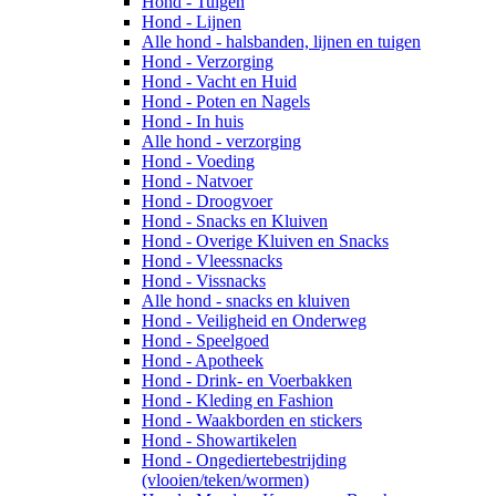
Hond - Tuigen
Hond - Lijnen
Alle hond - halsbanden, lijnen en tuigen
Hond - Verzorging
Hond - Vacht en Huid
Hond - Poten en Nagels
Hond - In huis
Alle hond - verzorging
Hond - Voeding
Hond - Natvoer
Hond - Droogvoer
Hond - Snacks en Kluiven
Hond - Overige Kluiven en Snacks
Hond - Vleessnacks
Hond - Vissnacks
Alle hond - snacks en kluiven
Hond - Veiligheid en Onderweg
Hond - Speelgoed
Hond - Apotheek
Hond - Drink- en Voerbakken
Hond - Kleding en Fashion
Hond - Waakborden en stickers
Hond - Showartikelen
Hond - Ongediertebestrijding
(vlooien/teken/wormen)