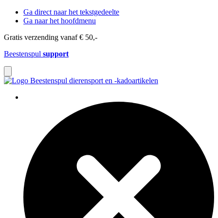
Ga direct naar het tekstgedeelte
Ga naar het hoofdmenu
Gratis verzending vanaf € 50,-
Beestenspul
support