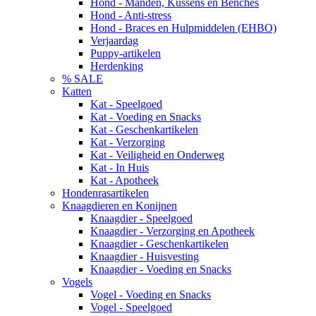
Hond - Manden, Kussens en Benches
Hond - Anti-stress
Hond - Braces en Hulpmiddelen (EHBO)
Verjaardag
Puppy-artikelen
Herdenking
% SALE
Katten
Kat - Speelgoed
Kat - Voeding en Snacks
Kat - Geschenkartikelen
Kat - Verzorging
Kat - Veiligheid en Onderweg
Kat - In Huis
Kat - Apotheek
Hondenrasartikelen
Knaagdieren en Konijnen
Knaagdier - Speelgoed
Knaagdier - Verzorging en Apotheek
Knaagdier - Geschenkartikelen
Knaagdier - Huisvesting
Knaagdier - Voeding en Snacks
Vogels
Vogel - Voeding en Snacks
Vogel - Speelgoed