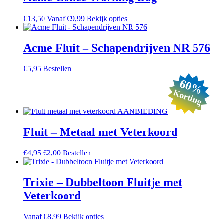
Oorspronkelijke
Huidige
Dit
€
13,50
Vanaf
€
9,99
Bekijk opties
prijs
prijs
product
was:
is:
heeft
€
13,50
.
€
9,99
.
meerdere
Acme Fluit – Schapendrijven NR 576
variaties.
Deze
€
5,95
Bestellen
optie
kan
60%
gekozen
Korting
worden
op
de
productpagina
Fluit – Metaal met Veterkoord
Oorspronkelijke
Huidige
€
4,95
€
2,00
Bestellen
prijs
prijs
was:
is:
€4,95.
€2,00.
Trixie – Dubbeltoon Fluitje met
Veterkoord
Dit
Vanaf
€
8,99
Bekijk opties