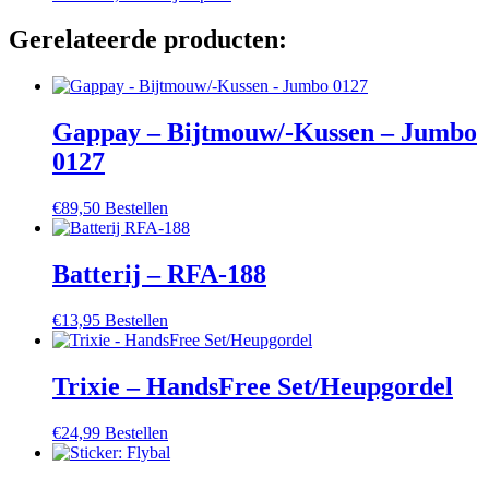
product
heeft
Gerelateerde producten:
meerdere
variaties.
Deze
optie
Gappay – Bijtmouw/-Kussen – Jumbo
kan
gekozen
0127
worden
op
€
89,50
Bestellen
de
productpagina
Batterij – RFA-188
€
13,95
Bestellen
Trixie – HandsFree Set/Heupgordel
€
24,99
Bestellen