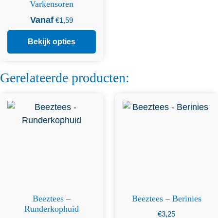
Varkensoren
Vanaf
€
1,59
Bekijk opties
Gerelateerde producten:
Dit product heeft
meerdere variaties. Deze
optie kan gekozen worden
op de productpagina
Beeztees –
Beeztees – Berinies
Runderkophuid
€
3,25