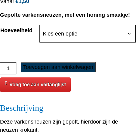
Vanaf
€
1,50
Gepofte varkensneuzen, met een honing smaakje!
Hoeveelheid
Gepofte
Toevoegen aan winkelwagen
Varkensneus
aantal
Voeg toe aan verlanglijst
Beschrijving
Deze varkensneuzen zijn gepoft, hierdoor zijn de
neuzen krokant.