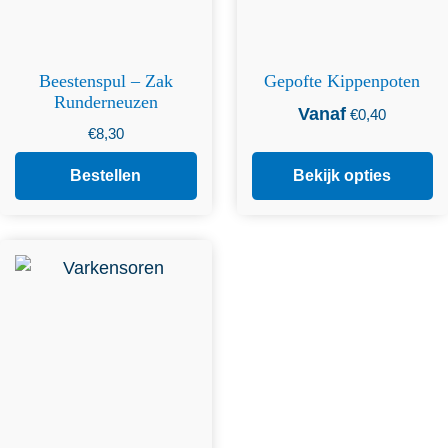
Beestenspul – Zak
Gepofte Kippenpoten
Runderneuzen
Vanaf
€
0,40
€
8,30
Bestellen
Bekijk opties
Dit product heeft
meerdere variaties. Deze
optie kan gekozen worden
op de productpagina