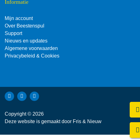
Informatie
Mijn account
Over Beestenspul
Support
Nieuws en updates
Algemene voorwaarden
Privacybeleid & Cookies
Bekijk Facebook van Beestenspul dierensport en -kadoartike
Bekijk Instagram van Beestenspul dierensport en -kadoa
Bekijk YouTube van Beestenspul dierensport en -
Kli
Copyright © 2026
Deze website is gemaakt door
Fris & Nieuw
Be