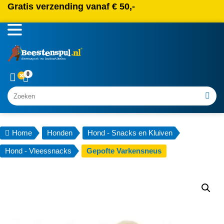
Gratis verzending vanaf € 50,-
0
Zoeken
Home
Honden
Hond - Snacks en Kluiven
Hond - Vleessnacks
Gepofte Varkensneus