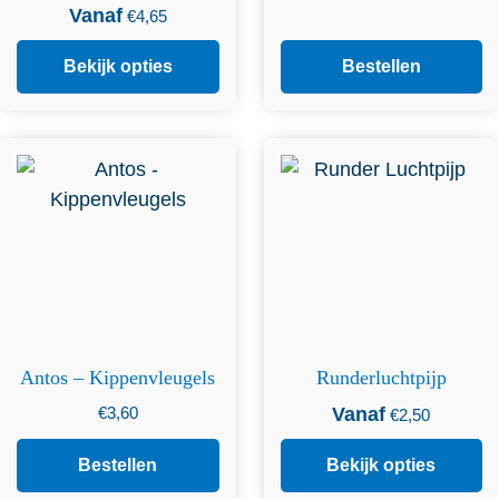
Vanaf
€
4,65
Bekijk opties
Bestellen
Dit product heeft
meerdere variaties. Deze
optie kan gekozen worden
op de productpagina
Antos – Kippenvleugels
Runderluchtpijp
€
3,60
Vanaf
€
2,50
Bestellen
Bekijk opties