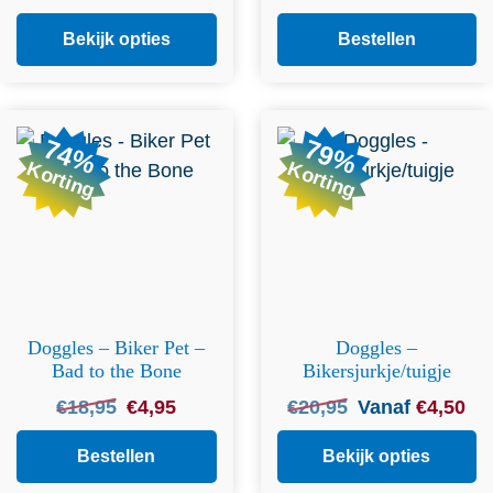
prijs
prijs
was:
is:
was:
is:
Bekijk opties
Bestellen
€
60,50
.
€
30,25
.
€29,45.
€14,75
Dit product heeft
74%
79%
meerdere variaties. Deze
Korting
Korting
optie kan gekozen worden
op de productpagina
Doggles – Biker Pet –
Doggles –
Bad to the Bone
Bikersjurkje/tuigje
Oorspronkelijke
Huidige
Oorspronkelijke
Hui
€
18,95
€
4,95
€
20,95
Vanaf
€
4,50
prijs
prijs
prijs
prij
was:
is:
was:
is:
Bestellen
Bekijk opties
€18,95.
€4,95.
€
20,95
.
€
4,