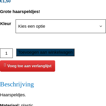
€
1,50
Grote haarspeldjes!
Kleur
Haarspeldjes
Toevoegen aan winkelwagen
-
Groot
Voeg toe aan verlanglijst
aantal
Beschrijving
Haarspeldjes.
Materiaal:
plastic