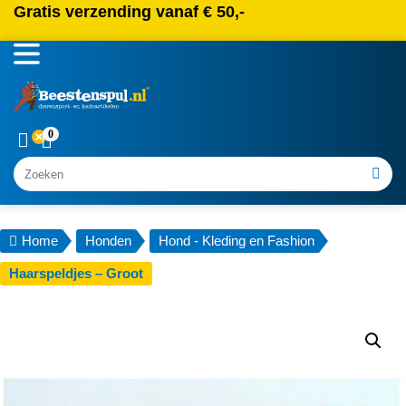
Gratis verzending vanaf € 50,-
0
Zoeken
Home
Honden
Hond - Kleding en Fashion
Haarspeldjes – Groot