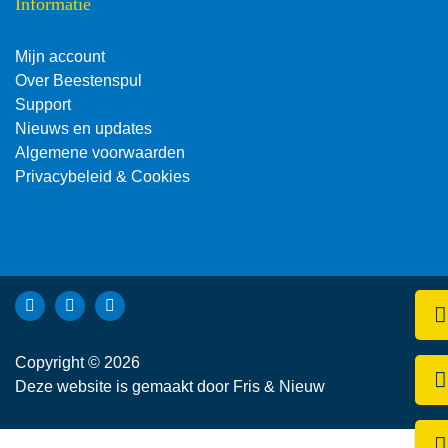
Informatie
Mijn account
Over Beestenspul
Support
Nieuws en updates
Algemene voorwaarden
Privacybeleid & Cookies
Bekijk Facebook van Beestenspul dierensport en -kadoartike
Bekijk Instagram van Beestenspul dierensport en -kadoa
Bekijk YouTube van Beestenspul dierensport en -
Kli
Copyright © 2026
Be
Deze website is gemaakt door
Fris & Nieuw