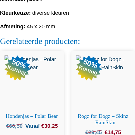
Kleurkeuze:
diverse kleuren
Afmeting:
45 x 20 mm
Gerelateerde producten:
Dit product heeft
50%
50%
meerdere variaties. Deze
Korting
Korting
optie kan gekozen worden
op de productpagina
Hondenjas – Polar Bear
Rogz for Dogz – Skinz
– RainSkin
Oorspronkelijke
Huidige
€
60,50
Vanaf
€
30,25
Oorspronkelijke
Huidig
€
29,45
€
14,75
prijs
prijs