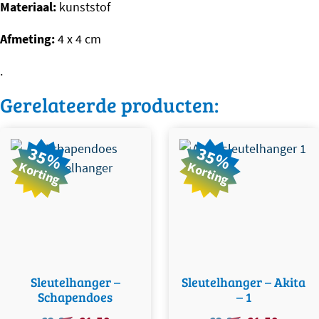
Materiaal:
kunststof
Afmeting:
4 x 4 cm
.
Gerelateerde producten:
35%
35%
Korting
Korting
Sleutelhanger –
Sleutelhanger – Akita
Schapendoes
– 1
Oorspronkelijke
Huidige
Oorspronkelijke
Huidige