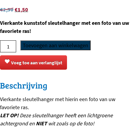
Oorspronkelijke
Huidige
€
2,30
€
1,50
prijs
prijs
Vierkante kunststof sleutelhanger met een foto van uw
was:
is:
favoriete ras!
€2,30.
€1,50.
Sleutelhanger
Toevoegen aan winkelwagen
-
Hovawart
Voeg toe aan verlanglijst
-
2
Beschrijving
aantal
Vierkante sleutelhanger met hierin een foto van uw
favoriete ras.
LET OP!
Deze sleutelhanger heeft een lichtgroene
achtergrond en
NIET
wit zoals op de foto!