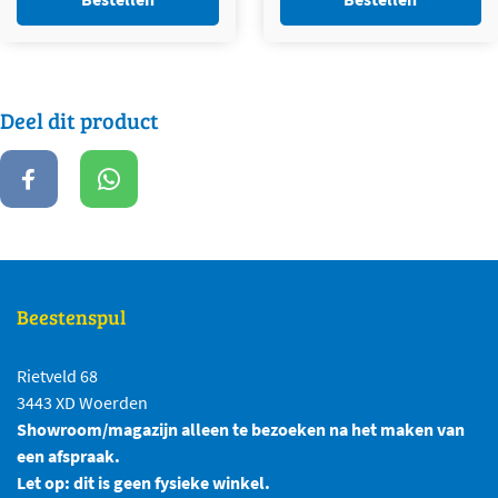
€2,30.
€1,50.
Deel dit product
Beestenspul
Rietveld 68
3443 XD Woerden
Showroom/magazijn alleen te bezoeken na het maken van
een afspraak.
Let op: dit is geen fysieke winkel.