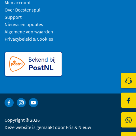
Mijn account
Over Beestenspul
Support
Nieuws en updates
Algemene voorwaarden
Privacybeleid & Cookies
Klik 
Bezo
Bekijk Facebook van Beestenspul dierensport en -kadoartikelen
Bekijk Instagram van Beestenspul dierensport en -kadoart
Bekijk YouTube van Beestenspul dierensport en -kad
Copyright © 2026
Deze website is gemaakt door
Fris & Nieuw