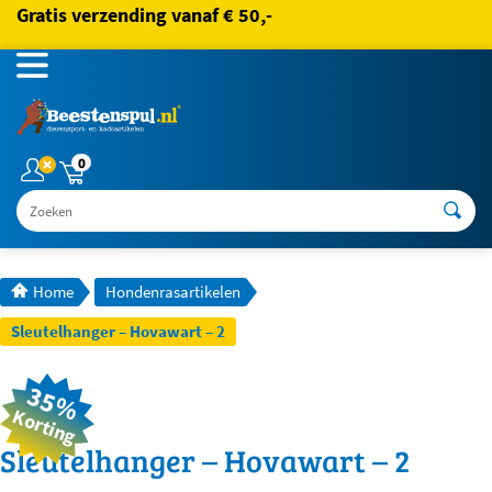
Gratis verzending vanaf € 50,-
0
Zoeken
Home
Hondenrasartikelen
Sleutelhanger – Hovawart – 2
35%
Korting
Sleutelhanger – Hovawart – 2