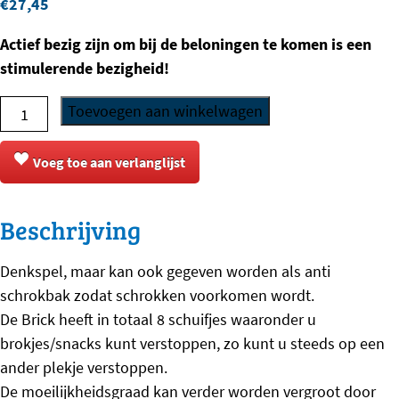
€
27,45
Actief bezig zijn om bij de beloningen te komen is een
stimulerende bezigheid!
Nina
Toevoegen aan winkelwagen
Ottosson
-
Voeg toe aan verlanglijst
Dog
Brick
Beschrijving
Modern
aantal
Denkspel, maar kan ook gegeven worden als anti
schrokbak zodat schrokken voorkomen wordt.
De Brick heeft in totaal 8 schuifjes waaronder u
brokjes/snacks kunt verstoppen, zo kunt u steeds op een
ander plekje verstoppen.
De moeilijkheidsgraad kan verder worden vergroot door