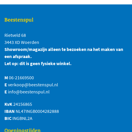
Beestenspul
Rietveld 68
3443 XD Woerden
Showroom/magazijn alleen te bezoeken na het maken van
een afspraak.
Let op: dit is geen fysieke winkel.
M
06-21669500
E
verkoop@beestenspul.nl
E
info@beestenspul.nl
KvK
24156865
IBAN
NL47INGB0004282888
BIC
INGBNL2A
Openingstijden