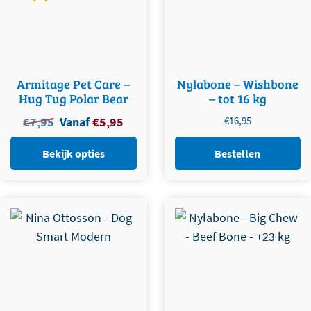
Armitage Pet Care –
Nylabone – Wishbone
Hug Tug Polar Bear
– tot 16 kg
Oorspronkelijke
Huidige
€
7,95
Vanaf
€
5,95
€
16,95
prijs
prijs
was:
is:
Bekijk opties
Bestellen
€
7,95
.
€
5,95
.