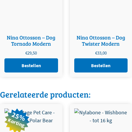
Nina Ottosson – Dog
Nina Ottosson – Dog
Tornado Modern
Twister Modern
€
29,50
€
33,00
Bestellen
Bestellen
Gerelateerde producten:
Dit product heeft meerdere
25%
variaties. Deze optie kan
Korting
gekozen worden op de
productpagina