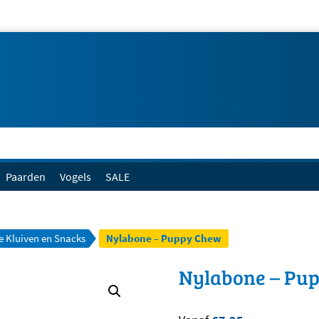
Paarden
Vogels
SALE
e Kluiven en Snacks
Nylabone – Puppy Chew
Nylabone – Pu