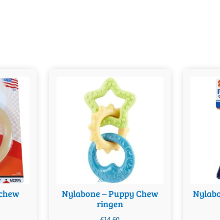
Dit pr
varia
geko
achew
Nylabone – Puppy Chew
Nylabo
ringen
€
14,60