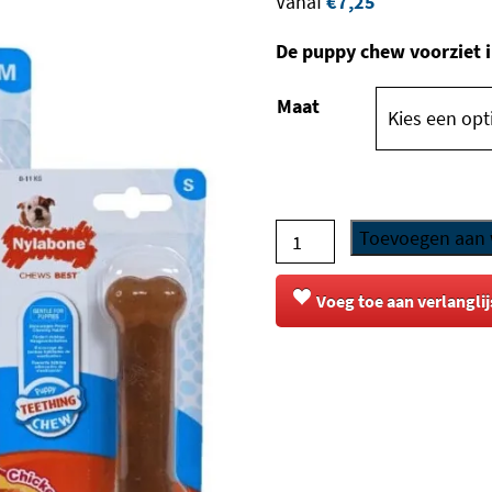
Vanaf
€
7,25
De puppy chew voorziet i
Maat
Nylabone
Toevoegen aan
-
Puppy
Voeg toe aan verlanglij
Chew
aantal