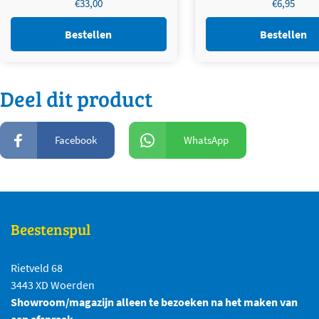
€
33,00
€
6,95
Bestellen
Bestellen
Deel dit product
Facebook
WhatsApp
Beestenspul
Rietveld 68
3443 XD Woerden
Showroom/magazijn alleen te bezoeken na het maken van