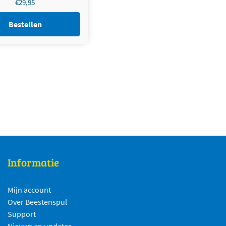
€
29,95
Bestellen
Informatie
Mijn account
Over Beestenspul
Support