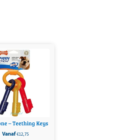
oduct heeft meerdere
ties. Deze optie kan
zen worden op de
productpagina
ne – Teething Keys
Vanaf
€
12,75