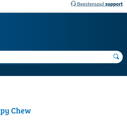
Beestenspul
support
ppy Chew