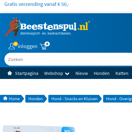
Gratis verzending vanaf € 50,-
0
inloggen
Zoeken
Startpagina
Webshop
Nieuw
Honden
Katten
Home
Honden
Hond - Snacks en Kluiven
Hond - Overig