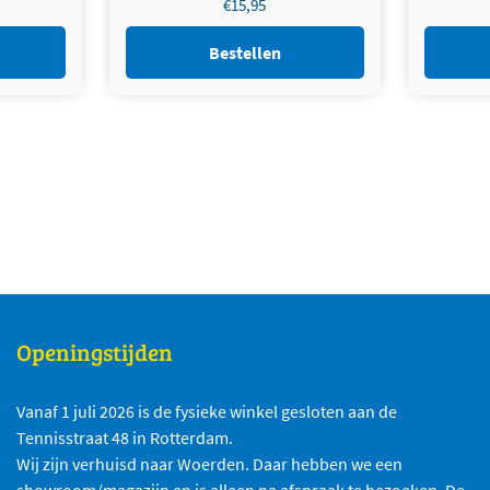
€
15,95
Bestellen
Openingstijden
Vanaf 1 juli 2026 is de fysieke winkel gesloten aan de
Tennisstraat 48 in Rotterdam.
Wij zijn verhuisd naar Woerden. Daar hebben we een