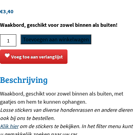
€
3,40
Waakbord, geschikt voor zowel binnen als buiten!
Waakbord
Toevoegen aan winkelwagen
-
ONS
Voeg toe aan verlanglijst
ALARM
WERKT
Beschrijving
ALTIJD
aantal
Waakbord, geschikt voor zowel binnen als buiten, met
gaatjes om hem te kunnen ophangen.
Losse stickers van diverse hondenrassen en andere dieren
ook bij ons te bestellen.
Klik hier
om de stickers te bekijken. In het filter menu kunt
u gemakkelijk zoeken naar uw ras.