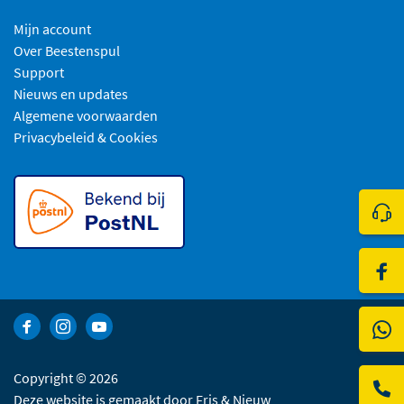
Mijn account
Over Beestenspul
Support
Nieuws en updates
Algemene voorwaarden
Privacybeleid & Cookies
Klik 
Bezo
Bekijk Facebook van Beestenspul dierensport en -kadoartikelen
Bekijk Instagram van Beestenspul dierensport en -kadoart
Bekijk YouTube van Beestenspul dierensport en -kad
Copyright © 2026
Deze website is gemaakt door
Fris & Nieuw