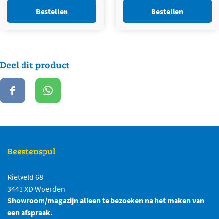
was:
is:
was:
is:
Bestellen
Bestellen
€2,30.
€1,50.
€2,30.
€1,50.
Deel dit product
Beestenspul
Rietveld 68
3443 XD Woerden
Showroom/magazijn alleen te bezoeken na het maken van
een afspraak.