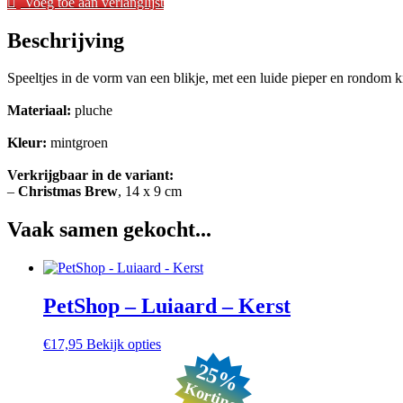
Voeg toe aan verlanglijst
Cup
aantal
Beschrijving
Speeltjes in de vorm van een blikje, met een luide pieper en rondom k
Materiaal:
pluche
Kleur:
mintgroen
Verkrijgbaar in de variant:
–
Christmas Brew
, 14 x 9 cm
Vaak samen gekocht...
PetShop – Luiaard – Kerst
Dit
€
17,95
Bekijk opties
product
25%
heeft
Korting
meerdere