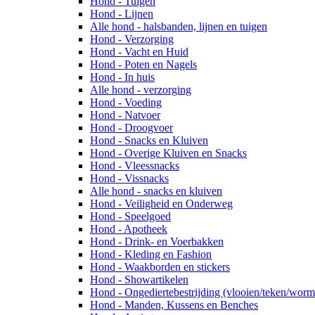
Hond - Tuigen
Hond - Lijnen
Alle hond - halsbanden, lijnen en tuigen
Hond - Verzorging
Hond - Vacht en Huid
Hond - Poten en Nagels
Hond - In huis
Alle hond - verzorging
Hond - Voeding
Hond - Natvoer
Hond - Droogvoer
Hond - Snacks en Kluiven
Hond - Overige Kluiven en Snacks
Hond - Vleessnacks
Hond - Vissnacks
Alle hond - snacks en kluiven
Hond - Veiligheid en Onderweg
Hond - Speelgoed
Hond - Apotheek
Hond - Drink- en Voerbakken
Hond - Kleding en Fashion
Hond - Waakborden en stickers
Hond - Showartikelen
Hond - Ongediertebestrijding (vlooien/teken/worm
Hond - Manden, Kussens en Benches