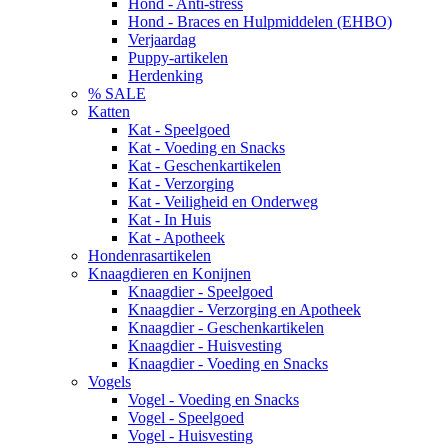
Hond - Anti-stress
Hond - Braces en Hulpmiddelen (EHBO)
Verjaardag
Puppy-artikelen
Herdenking
% SALE
Katten
Kat - Speelgoed
Kat - Voeding en Snacks
Kat - Geschenkartikelen
Kat - Verzorging
Kat - Veiligheid en Onderweg
Kat - In Huis
Kat - Apotheek
Hondenrasartikelen
Knaagdieren en Konijnen
Knaagdier - Speelgoed
Knaagdier - Verzorging en Apotheek
Knaagdier - Geschenkartikelen
Knaagdier - Huisvesting
Knaagdier - Voeding en Snacks
Vogels
Vogel - Voeding en Snacks
Vogel - Speelgoed
Vogel - Huisvesting