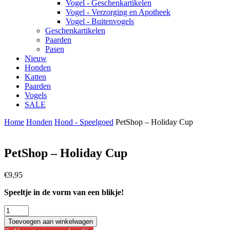
Vogel - Geschenkartikelen
Vogel - Verzorging en Apotheek
Vogel - Buitenvogels
Geschenkartikelen
Paarden
Pasen
Nieuw
Honden
Katten
Paarden
Vogels
SALE
Home
Honden
Hond - Speelgoed
PetShop – Holiday Cup
PetShop – Holiday Cup
€
9,95
Speeltje in de vorm van een blikje!
PetShop
-
Toevoegen aan winkelwagen
Holiday