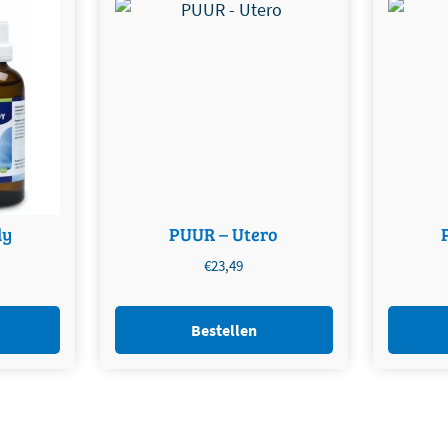
dy
PUUR – Utero
€
23,49
Bestellen