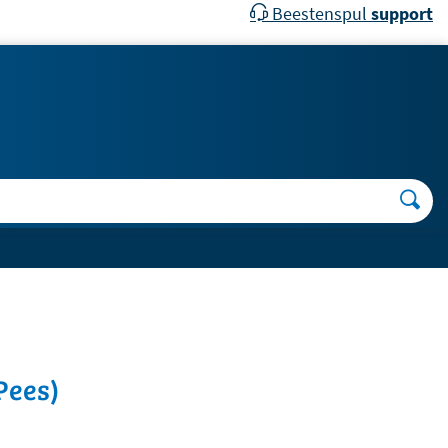
Beestenspul
support
Pees)