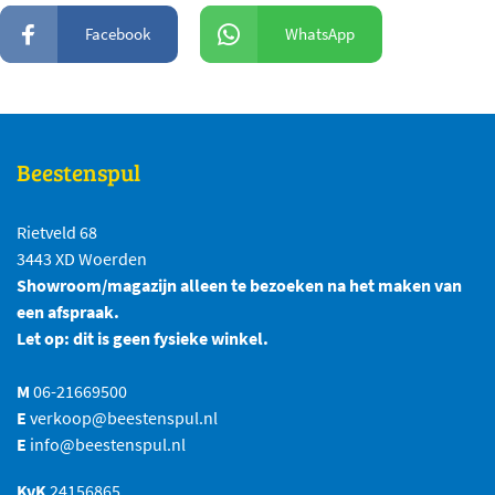
Facebook
WhatsApp
Beestenspul
Rietveld 68
3443 XD Woerden
Showroom/magazijn alleen te bezoeken na het maken van
een afspraak.
Let op: dit is geen fysieke winkel.
M
06-21669500
E
verkoop@beestenspul.nl
E
info@beestenspul.nl
KvK
24156865