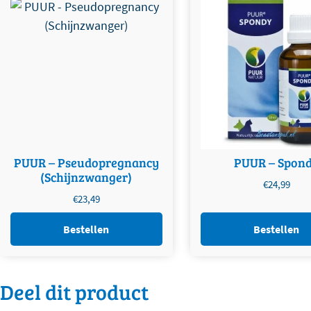
PUUR – Pseudopregnancy
PUUR – Spon
(Schijnzwanger)
€
24,99
€
23,49
Bestellen
Bestellen
Deel dit product