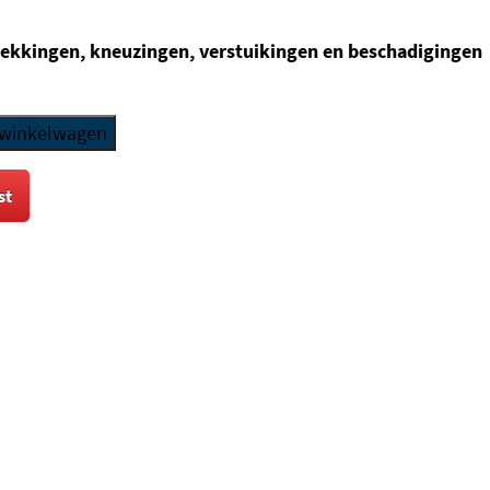
rekkingen, kneuzingen, verstuikingen en beschadigingen
 winkelwagen
st