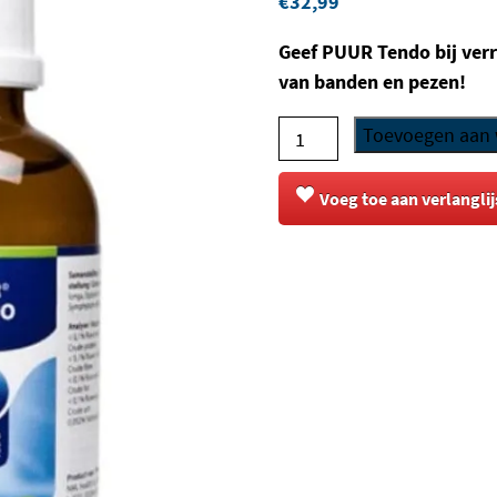
€
32,99
Geef PUUR Tendo bij ver
van banden en pezen!
PUUR
Toevoegen aan
-
Tendo
Voeg toe aan verlanglij
(Pees)
aantal