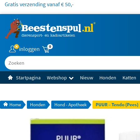
Gratis verzending vanaf € 50,-
0
inloggen
Zoeken
Startpagina
Webshop
Nieuw
Honden
Katten
Home
Honden
Hond - Apotheek
PUUR – Tendo (Pees)