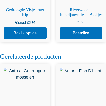
Gedroogde Visjes met
Riverwood –
Kip
Kabeljauwfilet – Blokjes
Vanaf
€
6,25
€
2,95
Bekijk opties
Bestellen
Gerelateerde producten:
Dit product heeft
meerdere variaties. Deze
optie kan gekozen worden
op de productpagina