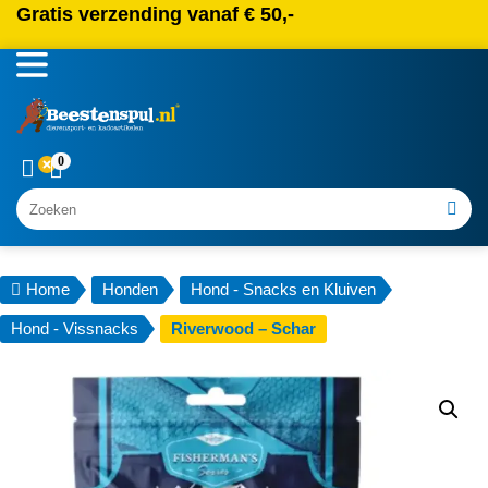
Gratis verzending vanaf € 50,-
0
Zoeken
Home
Honden
Hond - Snacks en Kluiven
Hond - Vissnacks
Riverwood – Schar