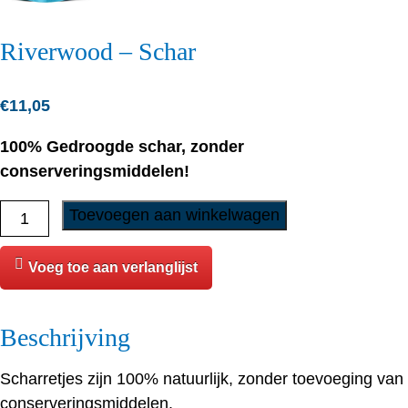
Riverwood – Schar
€
11,05
100% Gedroogde schar, zonder
conserveringsmiddelen!
Riverwood
Toevoegen aan winkelwagen
-
Schar
Voeg toe aan verlanglijst
aantal
Beschrijving
Scharretjes zijn 100% natuurlijk, zonder toevoeging van
conserveringsmiddelen.