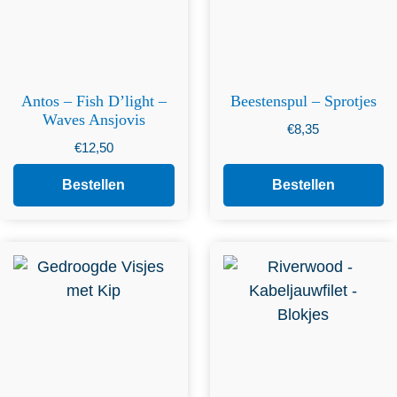
Antos – Fish D’light –
Beestenspul – Sprotjes
Waves Ansjovis
€
8,35
€
12,50
Bestellen
Bestellen
Dit product heeft
meerdere variaties. Deze
optie kan gekozen worden
op de productpagina