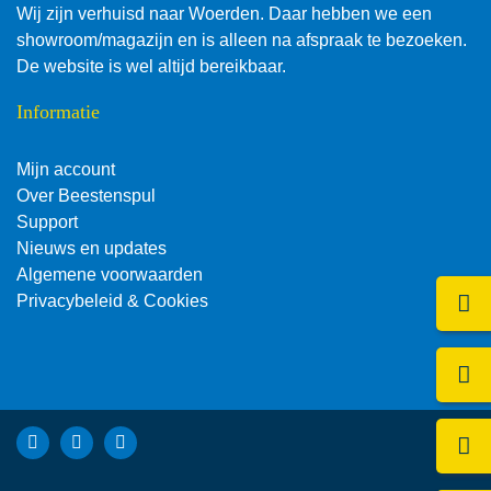
Wij zijn verhuisd naar Woerden. Daar hebben we een
showroom/magazijn en is alleen na afspraak te bezoeken.
De website is wel altijd bereikbaar.
Informatie
Mijn account
Over Beestenspul
Support
Nieuws en updates
Algemene voorwaarden
Klik 
Privacybeleid & Cookies
Bezo
Bekijk Facebook van Beestenspul dierensport en -kadoartike
Bekijk Instagram van Beestenspul dierensport en -kadoa
Bekijk YouTube van Beestenspul dierensport en -