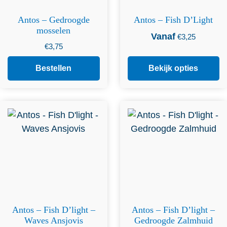
Antos – Gedroogde
Antos – Fish D’Light
mosselen
Vanaf
€
3,25
€
3,75
Bestellen
Bekijk opties
Dit product heeft
meerdere variaties. Deze
optie kan gekozen worden
op de productpagina
Antos – Fish D’light –
Antos – Fish D’light –
Waves Ansjovis
Gedroogde Zalmhuid