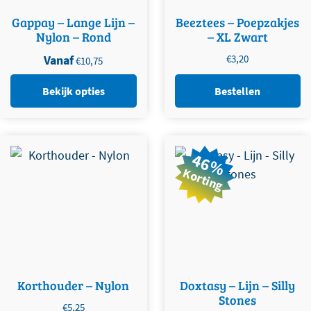
Gappay – Lange Lijn –
Beeztees – Poepzakjes
Nylon – Rond
– XL Zwart
Vanaf
€
3,20
€
10,75
Bekijk opties
Bestellen
Dit product heeft meerdere
46%
variaties. Deze optie kan
Korting
gekozen worden op de
productpagina
Korthouder – Nylon
Doxtasy – Lijn – Silly
Stones
€
5,25