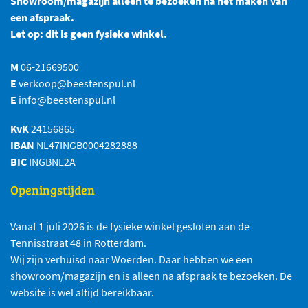
Showroom/magazijn alleen te bezoeken na het maken van
een afspraak.
Let op: dit is geen fysieke winkel.
M
06-21669500
E
verkoop@beestenspul.nl
E
info@beestenspul.nl
KvK
24156865
IBAN
NL47INGB0004282888
BIC
INGBNL2A
Openingstijden
Vanaf 1 juli 2026 is de fysieke winkel gesloten aan de
Tennisstraat 48 in Rotterdam.
Wij zijn verhuisd naar Woerden. Daar hebben we een
showroom/magazijn en is alleen na afspraak te bezoeken. De
website is wel altijd bereikbaar.