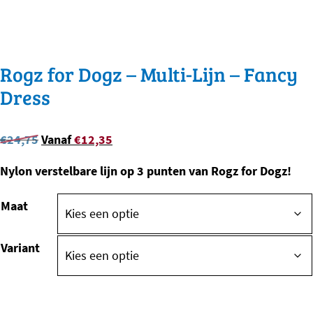
Rogz for Dogz – Multi-Lijn – Fancy
Dress
Oorspronkelijke
Huidige
€
24,75
Vanaf
€
12,35
prijs
prijs
Nylon verstelbare lijn op 3 punten van Rogz for Dogz!
was:
is:
€
24,75
.
€
12,35
.
Maat
Variant