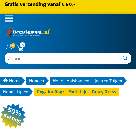
Gratis verzending vanaf € 50,-
0
Zoeken
Home
Honden
Hond - Halsbanden, Lijnen en Tuigen
Hond - Lijnen
Rogz for Dogz – Multi-Lijn – Fancy Dress
50%
Korting