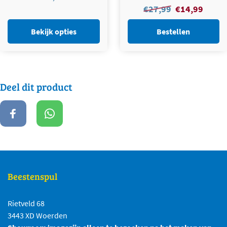
Oorspronkelijke
Huidig
€
27,99
€
14,99
prijs
prijs
was:
is:
Bekijk opties
Bestellen
€27,99.
€14,99.
Deel dit product
Beestenspul
Rietveld 68
3443 XD Woerden