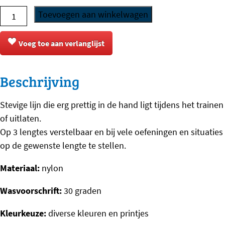
Rogz
Toevoegen aan winkelwagen
for
Dogz
Voeg toe aan verlanglijst
-
Multi-
Beschrijving
Lijn
-
Stevige lijn die erg prettig in de hand ligt tijdens het trainen
Fancy
of uitlaten.
Dress
Op 3 lengtes verstelbaar en bij vele oefeningen en situaties
aantal
op de gewenste lengte te stellen.
Materiaal:
nylon
Wasvoorschrift:
30 graden
Kleurkeuze:
diverse kleuren en printjes