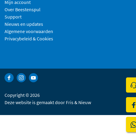
Mijn account
Over Beestenspul
Support
Nieuws en updates
Algemene voorwaarden
Privacybeleid & Cookies
Bekijk Facebook van Beestenspul dierensport en -kadoartikelen
Bekijk Instagram van Beestenspul dierensport en -kadoart
Bekijk YouTube van Beestenspul dierensport en -kad
Kli
Copyright © 2026
Deze website is gemaakt door
Fris & Nieuw
Be