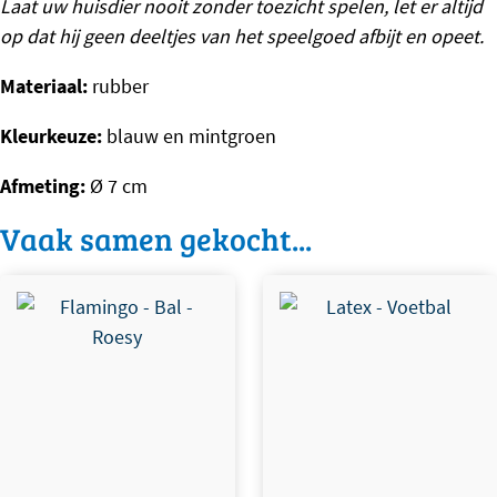
Laat uw huisdier nooit zonder toezicht spelen, let er altijd
op dat hij geen deeltjes van het speelgoed afbijt en opeet.
Materiaal:
rubber
Kleurkeuze:
blauw en mintgroen
Afmeting:
Ø 7 cm
Vaak samen gekocht...
Dit product heeft meerdere
Dit product heeft meerdere
variaties. Deze optie kan
variaties. Deze optie kan
gekozen worden op de
gekozen worden op de
productpagina
productpagina