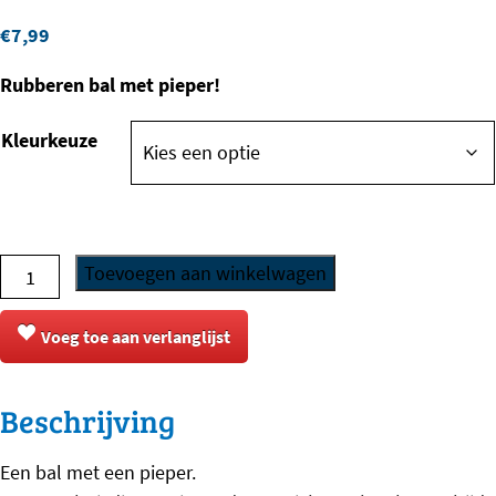
€
7,99
Rubberen bal met pieper!
Kleurkeuze
Beeztees
Toevoegen aan winkelwagen
-
Bal
Voeg toe aan verlanglijst
met
Pieper
Beschrijving
-
Rubber
Een bal met een pieper.
aantal