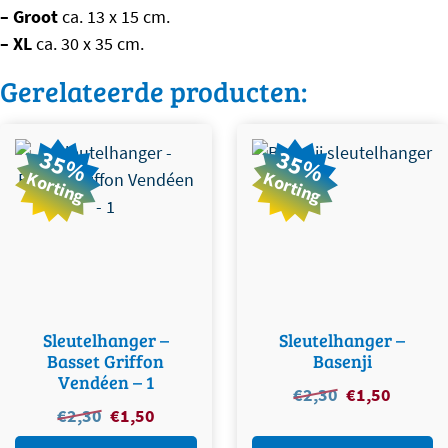
– Groot
ca. 13 x 15 cm.
– XL
ca. 30 x 35 cm.
Gerelateerde producten:
35%
35%
Korting
Korting
Sleutelhanger –
Sleutelhanger –
Basset Griffon
Basenji
Vendéen – 1
Oorspronkelijke
Huidige
€
2,30
€
1,50
Oorspronkelijke
Huidige
€
2,30
€
1,50
prijs
prijs
prijs
prijs
was:
is: