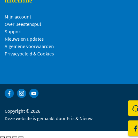
Informatie
Mijn account
Over Beestenspul
Support
Nieuws en updates
Algemene voorwaarden
Privacybeleid & Cookies
Bekijk Facebook van Beestenspul dierensport en -kadoartikelen
Bekijk Instagram van Beestenspul dierensport en -kadoart
Bekijk YouTube van Beestenspul dierensport en -kad
Kli
Copyright © 2026
Deze website is gemaakt door
Fris & Nieuw
Be