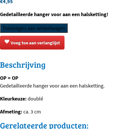
€
4,95
Gedetailleerde hanger voor aan een halsketting!
Hanger
Toevoegen aan winkelwagen
Halsketting
-
Voeg toe aan verlanglijst
Sint
Bernard
Beschrijving
aantal
OP = OP
Gedetailleerde hanger voor aan een halsketting.
Kleurkeuze:
doublé
Afmeting:
ca. 3 cm
Gerelateerde producten: