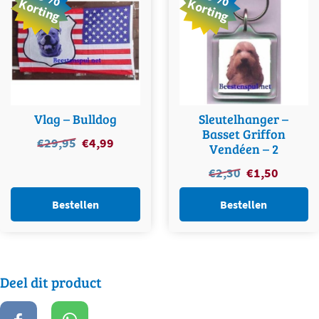
Korting
Korting
Vlag – Bulldog
Sleutelhanger –
Basset Griffon
Oorspronkelijke
Huidige
€
29,95
€
4,99
Vendéen – 2
prijs
prijs
Oorspronkelijke
Huidige
€
2,30
€
1,50
was:
is:
prijs
prijs
€29,95.
€4,99.
was:
is:
Bestellen
Bestellen
€2,30.
€1,50.
Deel dit product