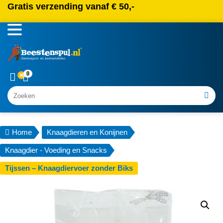
Gratis verzending vanaf € 50,-
0
Zoeken
Home
Knaagdieren en Konijnen
Knaagdier - Voeding en Snacks
Tijssen – Knaagdiervoer zonder Biks