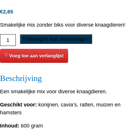
€
2,65
Smakelijke mix zonder biks voor diverse knaagdieren!
Tijssen
Toevoegen aan winkelwagen
-
Knaagdiervoer
Voeg toe aan verlanglijst
zonder
Biks
Beschrijving
aantal
Een smakelijke mix voor diverse knaagdieren.
Geschikt voor:
konijnen, cavia’s, ratten, muizen en
hamsters
Inhoud:
600 gram