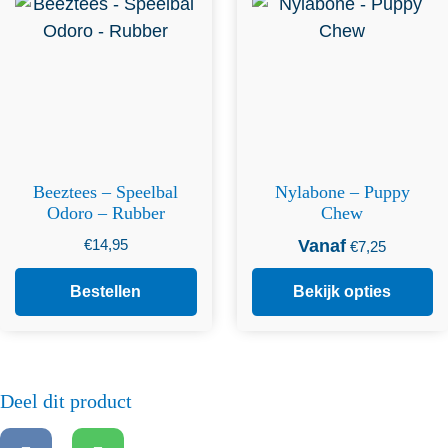
meerdere variaties. Deze
optie kan gekozen worden
op de productpagina
Beeztees – Speelbal
Nylabone – Puppy
Odoro – Rubber
Chew
€
14,95
Vanaf
€
7,25
Bestellen
Bekijk opties
Deel dit product