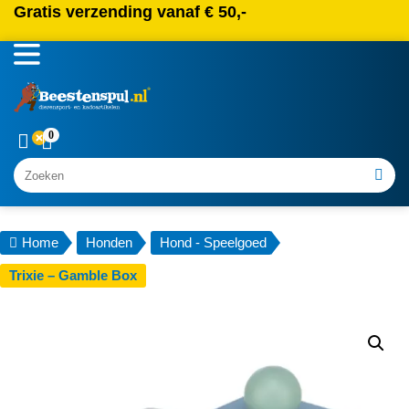
Gratis verzending vanaf € 50,-
0
Zoeken
Home
Honden
Hond - Speelgoed
Trixie – Gamble Box