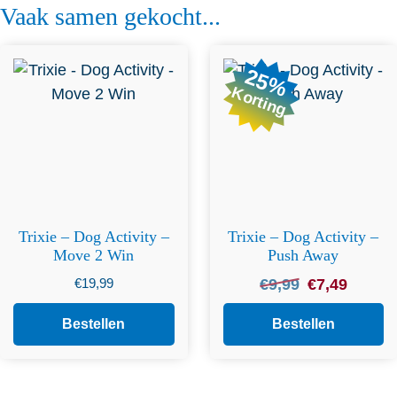
Vaak samen gekocht...
25%
Korting
Trixie – Dog Activity –
Trixie – Dog Activity –
Move 2 Win
Push Away
Oorspronkelijke
Huidige
€
19,99
€
9,99
€
7,49
prijs
prijs
was:
is:
Bestellen
Bestellen
€9,99.
€7,49.