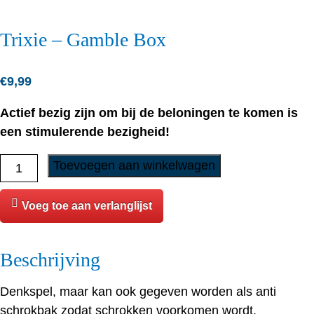
Trixie – Gamble Box
€
9,99
Actief bezig zijn om bij de beloningen te komen is
een stimulerende bezigheid!
Trixie
Toevoegen aan winkelwagen
-
Gamble
Voeg toe aan verlanglijst
Box
aantal
Beschrijving
Denkspel, maar kan ook gegeven worden als anti
schrokbak zodat schrokken voorkomen wordt.