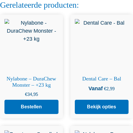
Gerelateerde producten:
Dit product heeft
meerdere variaties. Deze
optie kan gekozen worden
op de productpagina
Nylabone – DuraChew
Dental Care – Bal
Monster – +23 kg
Vanaf
€
2,99
€
34,95
Bestellen
Bekijk opties
Dit product heeft