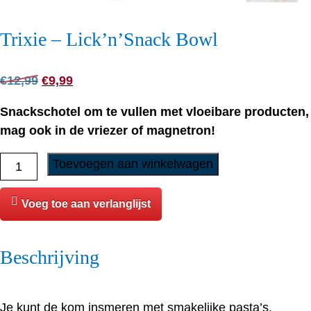
Trixie – Lick’n’Snack Bowl
Oorspronkelijke
Huidige
€
12,99
€
9,99
prijs
prijs
Snackschotel om te vullen met vloeibare producten,
was:
is:
mag ook in de vriezer of magnetron!
€12,99.
€9,99.
Trixie
Toevoegen aan winkelwagen
-
Lick’n'Snack Bowl
Voeg toe aan verlanglijst
aantal
Beschrijving
Je kunt de kom insmeren met smakelijke pasta’s,