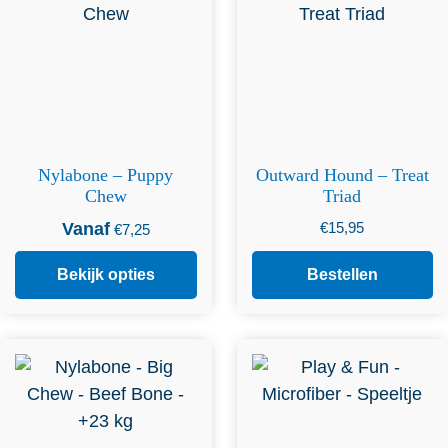
optie kan gekozen worden
op de productpagina
Nylabone – Puppy
Outward Hound – Treat
Chew
Triad
Vanaf
€
15,95
€
7,25
Bekijk opties
Bestellen
Dit product heeft
meerdere variaties. Deze
optie kan gekozen worden
op de productpagina