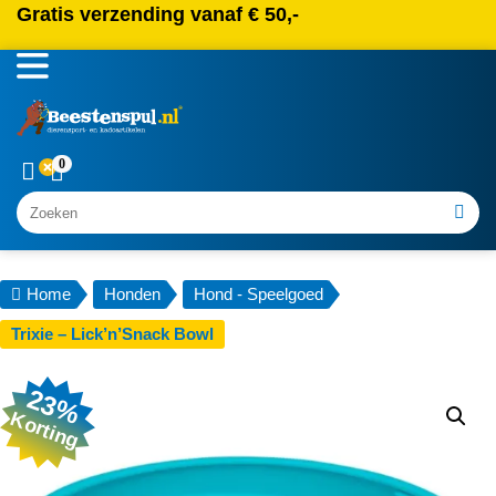
Gratis verzending vanaf € 50,-
0
Zoeken
Home
Honden
Hond - Speelgoed
Trixie – Lick’n’Snack Bowl
23%
Korting