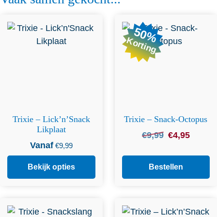
Dit product heeft
50%
meerdere variaties. Deze
Korting
optie kan gekozen worden
op de productpagina
Trixie – Lick’n’Snack
Trixie – Snack-Octopus
Likplaat
Oorspronkelijke
Huidige
€
9,99
€
4,95
Vanaf
prijs
prijs
€
9,99
was:
is:
Bekijk opties
Bestellen
€9,99.
€4,95.