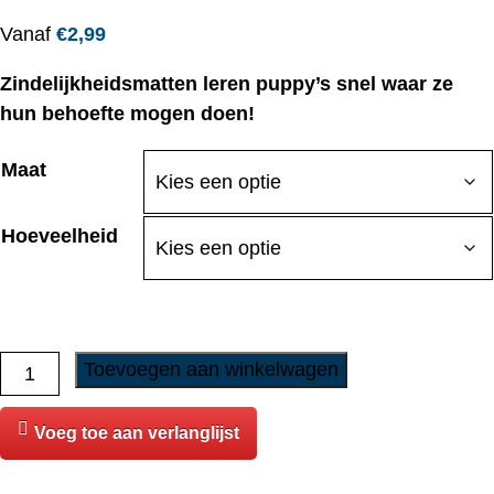
Vanaf
€
2,99
Zindelijkheidsmatten leren puppy’s snel waar ze
hun behoefte mogen doen!
Maat
Hoeveelheid
Trixie
Toevoegen aan winkelwagen
-
Puppy
Voeg toe aan verlanglijst
Pads
aantal