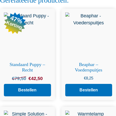
Gerelateerde producten:
47%
Korting
Standaard Puppy –
Beaphar –
Recht
Voederspuitjes
Oorspronkelijke
Huidige
€
79,50
€
42,50
€
8,25
prijs
prijs
was:
is:
Bestellen
Bestellen
€79,50.
€42,50.
Dit product heeft