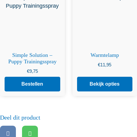
meerdere variaties. Deze
optie kan gekozen worden
op de productpagina
Simple Solution –
Warmtelamp
Puppy Trainingsspray
€
11,95
€
9,75
Bestellen
Bekijk opties
Deel dit product