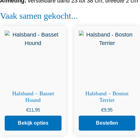
Afmeting:
verstelbare band 23 tot 38 cm, breedte 2 cm
Vaak samen gekocht...
Dit product heeft
meerdere variaties. Deze
optie kan gekozen worden
op de productpagina
Halsband – Basset
Halsband – Boston
Hound
Terrier
€
11,95
€
9,95
Bekijk opties
Bestellen