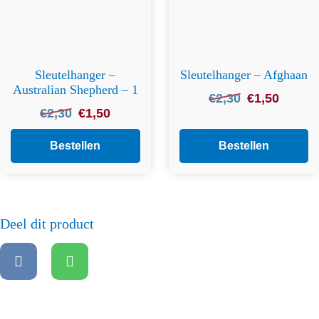
Sleutelhanger –
Sleutelhanger – Afghaan
Australian Shepherd – 1
Oorspronkelijke
Huidige
€
2,30
€
1,50
Oorspronkelijke
Huidige
€
2,30
€
1,50
prijs
prijs
prijs
prijs
was:
is:
was:
is:
Bestellen
Bestellen
€2,30.
€1,50.
€2,30.
€1,50.
Deel dit product