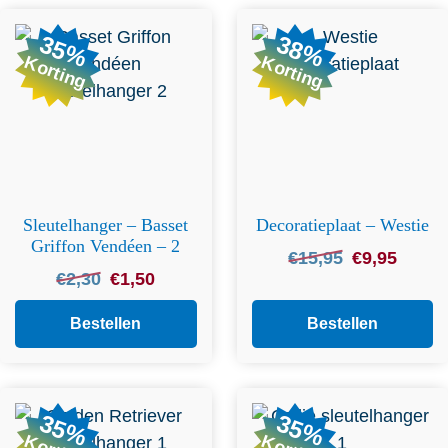
35%
38%
Korting
Korting
Sleutelhanger – Basset
Decoratieplaat – Westie
Griffon Vendéen – 2
Oorspronkelijk
Huidige
€
15,95
€
9,95
Oorspronkelijke
Huidige
€
2,30
€
1,50
prijs
prijs
prijs
prijs
was:
is:
was:
is:
Bestellen
Bestellen
€15,95.
€9,95.
€2,30.
€1,50.
35%
35%