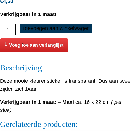
€
4,50
Verkrijgbaar in 1 maat!
Sticker
Toevoegen aan winkelwagen
-
Yorkshire
Voeg toe aan verlanglijst
Terrier
-
Beschrijving
6
aantal
Deze mooie kleurensticker is transparant. Dus aan twee
zijden zichtbaar.
Verkrijgbaar in 1 maat: – Maxi
ca. 16 x 22 cm
( per
stuk)
Gerelateerde producten: