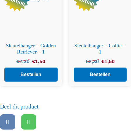
Korting
Korting
Sleutelhanger – Golden
Sleutelhanger – Collie –
Retriever – 1
1
Oorspronkelijke
Huidige
Oorspronkelijke
Huidige
€
2,30
€
1,50
€
2,30
€
1,50
prijs
prijs
prijs
prijs
was:
is:
was:
is:
Bestellen
Bestellen
€2,30.
€1,50.
€2,30.
€1,50.
Deel dit product